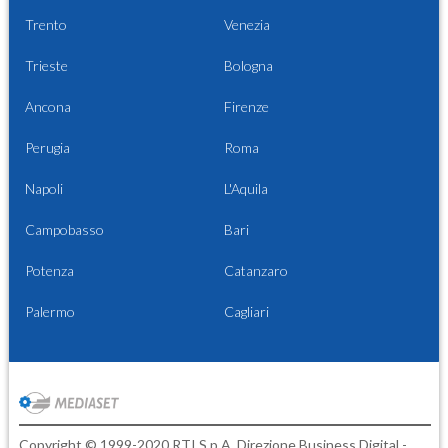
Trento
Venezia
Trieste
Bologna
Ancona
Firenze
Perugia
Roma
Napoli
L'Aquila
Campobasso
Bari
Potenza
Catanzaro
Palermo
Cagliari
Copyright © 1999-2020 RTI S.p.A. Direzione Business Digital -