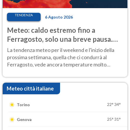
TENDENZA
6 Agosto 2026
Meteo: caldo estremo fino a
Ferragosto, solo una breve pausa.
Ecco dove
La tendenza meteo per il weekend e l'inizio della
prossima settimana, quella che ci condurrà al
Ferragosto, vede ancora temperature molto
elevate
Meteo città italiane
22°
34°
Torino
25°
31°
Genova