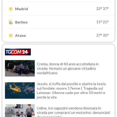
22°
37°
Madrid
15°
21°
Berlino
27°
35°
Atene
Crema, donna di 43 anni accoltellata in
strada: fermato un giovane cittadino
nordafricano
Jesolo, si tuffa dal pontile e sbatte la testa
sul fondale: muore 17enne | Tragedia sul
Latemar: 14enne cade per oltre 50 metri e
perde la vita
Udine, tre ragazzini vendono limonata in
strada per comprarsi un motorino: denunciati
da un passante