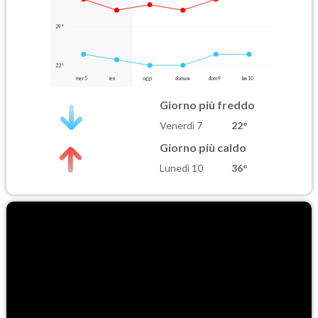
29°
22°
mer 5
ieri
oggi
domani
dom 9
lun 10
Giorno più freddo
Venerdì 7
22°
Giorno più caldo
Lunedì 10
36°