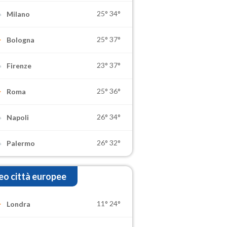
25°
34°
Milano
25°
37°
Bologna
23°
37°
Firenze
25°
36°
Roma
26°
34°
Napoli
26°
32°
Palermo
o città europee
11°
24°
Londra