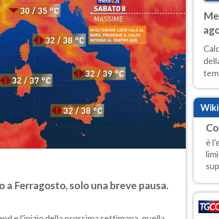
Met
ago
ai 
Cal
dell
temp
inte
tre
Wik
Co
è l
lim
sup
 a Ferragosto, solo una breve pausa.
d e l'inizio della prossima settimana, quella