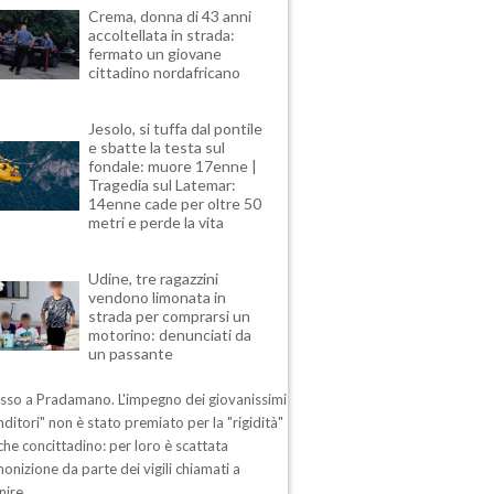
Crema, donna di 43 anni
accoltellata in strada:
fermato un giovane
cittadino nordafricano
Jesolo, si tuffa dal pontile
e sbatte la testa sul
fondale: muore 17enne |
Tragedia sul Latemar:
14enne cade per oltre 50
metri e perde la vita
Udine, tre ragazzini
vendono limonata in
strada per comprarsi un
motorino: denunciati da
un passante
esso a Pradamano. L'impegno dei giovanissimi
ditori" non è stato premiato per la "rigidità"
che concittadino: per loro è scattata
nizione da parte dei vigili chiamati a
nire