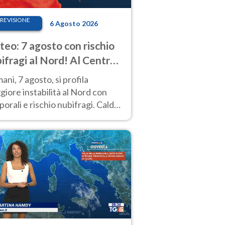
REVISIONE
6 Agosto 2026
eo: 7 agosto con rischio
ifragi al Nord! Al Centro-
 caldo estremo
ni, 7 agosto, si profila
iore instabilità al Nord con
orali e rischio nubifragi. Caldo
pre estremo al Centro-Sud. Le
isioni.