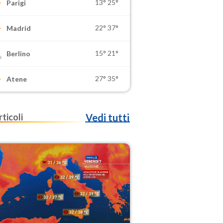
13°
25°
Parigi
22°
37°
Madrid
15°
21°
Berlino
27°
35°
Atene
rticoli
Vedi tutti