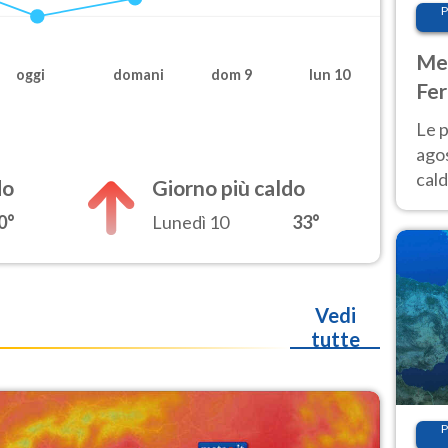
P
Met
oggi
domani
dom 9
lun 10
Fer
Nor
Le p
agos
cald
do
Giorno più caldo
all'
0°
Lunedì 10
33°
Nor
Vedi
tutte
P