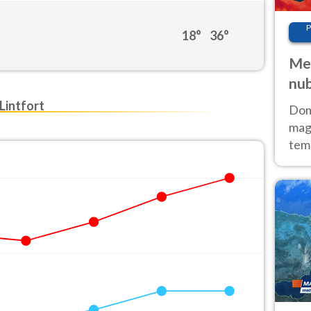
P
18°
36°
Met
nub
Sud
intfort
Doma
magg
temp
sem
prev