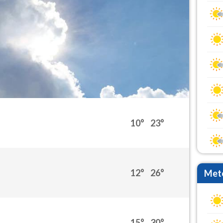
10°
23°
12°
26°
Mete
15°
30°