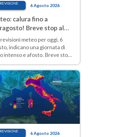
REVISIONE
6 Agosto 2026
eo: calura fino a
ragosto! Breve stop al
d tra 7 e 9 agosto
revisioni meteo per oggi, 6
to, indicano una giornata di
o intenso e afosto. Breve stop
Anticiclone solo sulle regioni del
d.
REVISIONE
6 Agosto 2026