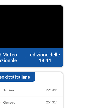
G Meteo
edizione delle
-
zionale
18:41
o città italiane
22°
34°
Torino
25°
31°
Genova