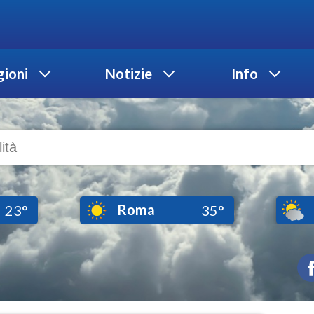
ioni
Notizie
Info
Roma
23°
35°