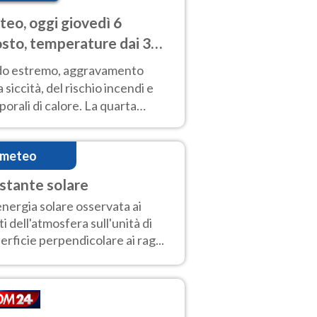
eo, oggi giovedì 6
sto, temperature dai 33
40 gradi
do estremo, aggravamento
a siccità, del rischio incendi e
orali di calore. La quarta
nsa ondata di calore non dà
gua e durerà fino Ferragosto
imeteo
stante solare
'energia solare osservata ai
iti dell'atmosfera sull'unità di
erficie perpendicolare ai rag...