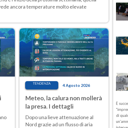
 vede ancora temperature molto elevate
TENDENZA
4 Agosto 2026
i
Meteo, la calura non mollerà
È succ
la presa. I dettagli
"impren
di qual
ano
Dopo una lieve attenuazione al
un'ammo
Nord grazie ad un flusso di aria
interve