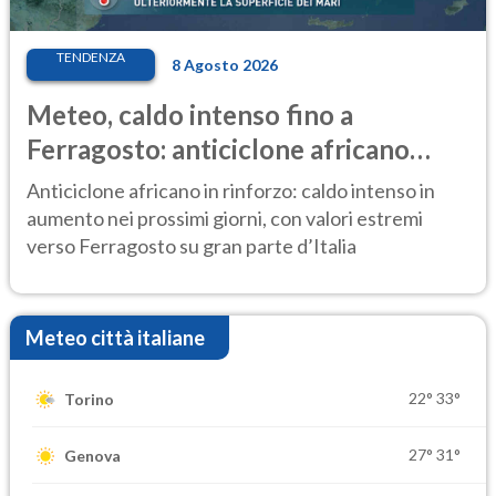
TENDENZA
8 Agosto 2026
Meteo, caldo intenso fino a
Ferragosto: anticiclone africano
ancora protagonista
Anticiclone africano in rinforzo: caldo intenso in
aumento nei prossimi giorni, con valori estremi
verso Ferragosto su gran parte d’Italia
Meteo città italiane
22°
33°
Torino
27°
31°
Genova