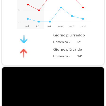
9°
5°
ven 7
ieri
oggi
domani
mar 11
mer 12
Giorno più freddo
Domenica 9
5°
Giorno più caldo
Domenica 9
14°