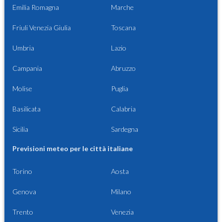
Emilia Romagna
Marche
Friuli Venezia Giulia
Toscana
Umbria
Lazio
Campania
Abruzzo
Molise
Puglia
Basilicata
Calabria
Sicilia
Sardegna
Previsioni meteo per le città italiane
Torino
Aosta
Genova
Milano
Trento
Venezia