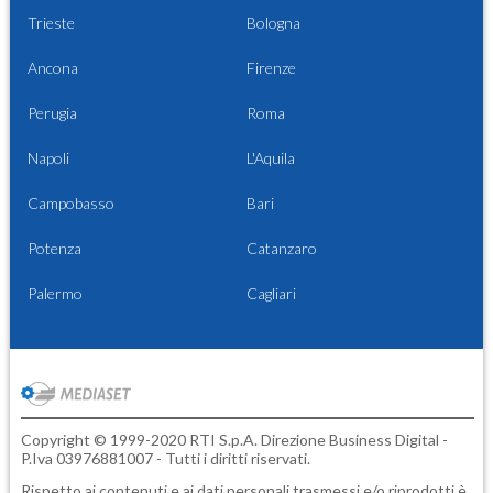
Trieste
Bologna
Ancona
Firenze
Perugia
Roma
Napoli
L'Aquila
Campobasso
Bari
Potenza
Catanzaro
Palermo
Cagliari
Copyright © 1999-2020 RTI S.p.A. Direzione Business Digital -
P.Iva 03976881007 - Tutti i diritti riservati.
Rispetto ai contenuti e ai dati personali trasmessi e/o riprodotti è