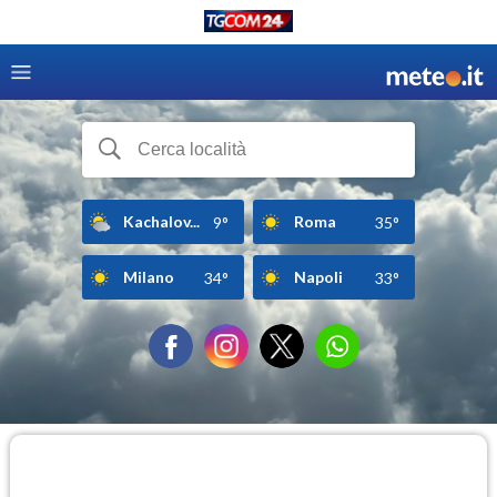
Kachalov...
Roma
9°
35°
Milano
Napoli
34°
33°