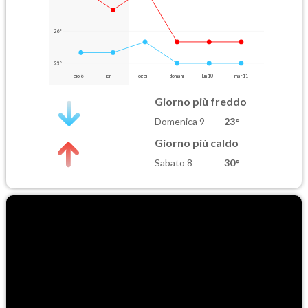
26°
23°
gio 6
ieri
oggi
domani
lun 10
mar 11
Giorno più freddo
Domenica 9
23°
Giorno più caldo
Sabato 8
30°