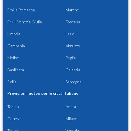
Emilia Romagna
Marche
Friuli Venezia Giulia
Toscana
Umbria
Lazio
Campania
Abruzzo
Molise
Puglia
Basilicata
Calabria
Sicilia
Sardegna
Previsioni meteo per le città italiane
Torino
Aosta
Genova
Milano
Trento
Venezia