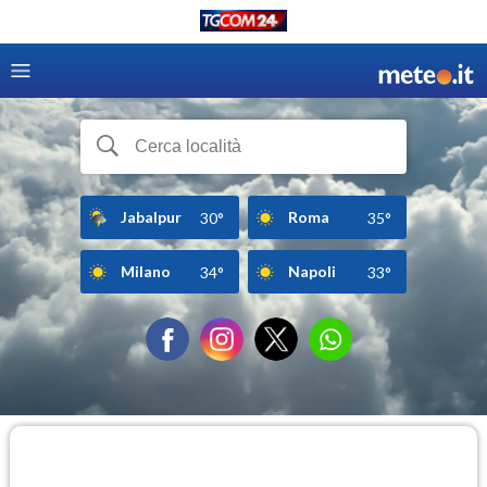
Jabalpur
Roma
30°
35°
Milano
Napoli
34°
33°