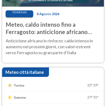
TENDENZA
8 Agosto 2026
Meteo, caldo intenso fino a
Ferragosto: anticiclone africano
ancora protagonista
Anticiclone africano in rinforzo: caldo intenso in
aumento nei prossimi giorni, con valori estremi
verso Ferragosto su gran parte d’Italia
Meteo città italiane
22°
33°
Torino
27°
31°
Genova