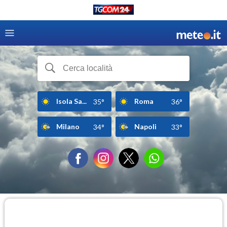
Isola Sa...
Roma
35°
36°
Milano
Napoli
34°
33°