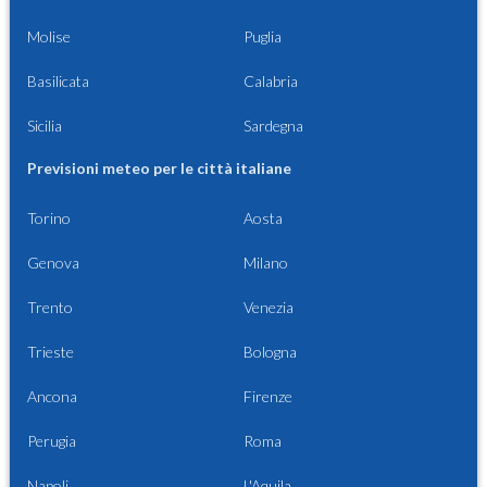
Molise
Puglia
Basilicata
Calabria
Sicilia
Sardegna
Previsioni meteo per le città italiane
Torino
Aosta
Genova
Milano
Trento
Venezia
Trieste
Bologna
Ancona
Firenze
Perugia
Roma
Napoli
L'Aquila