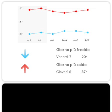
37°
28°
20°
mer 5
ieri
oggi
domani
dom 9
lun 10
Giorno più freddo
Venerdì 7
20°
Giorno più caldo
Giovedì 6
37°