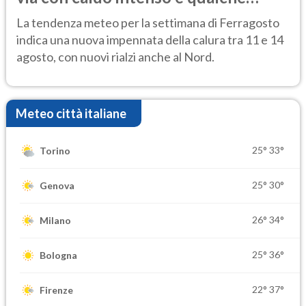
temporale
La tendenza meteo per la settimana di Ferragosto
indica una nuova impennata della calura tra 11 e 14
agosto, con nuovi rialzi anche al Nord.
Meteo città italiane
25°
33°
Torino
25°
30°
Genova
26°
34°
Milano
25°
36°
Bologna
22°
37°
Firenze