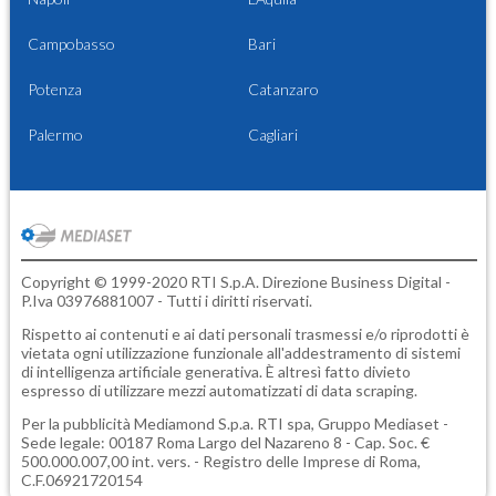
Campobasso
Bari
Potenza
Catanzaro
Palermo
Cagliari
Copyright © 1999-2020 RTI S.p.A. Direzione Business Digital -
P.Iva 03976881007 - Tutti i diritti riservati.
Rispetto ai contenuti e ai dati personali trasmessi e/o riprodotti è
vietata ogni utilizzazione funzionale all'addestramento di sistemi
di intelligenza artificiale generativa. È altresì fatto divieto
espresso di utilizzare mezzi automatizzati di data scraping.
Per la pubblicità
Mediamond S.p.a.
RTI spa, Gruppo Mediaset -
Sede legale: 00187 Roma Largo del Nazareno 8 - Cap. Soc. €
500.000.007,00 int. vers. - Registro delle Imprese di Roma,
C.F.06921720154