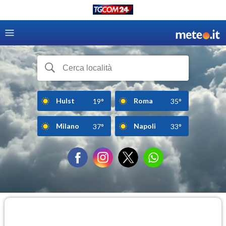
Hulst
Roma
19°
35°
Milano
Napoli
37°
33°