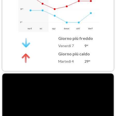
19°
9°
mar 4
ieri
oggi
domani
sab 8
dom 9
Giorno più freddo
Venerdì 7
9°
Giorno più caldo
Martedì 4
29°