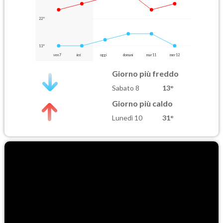
22°
13°
ven 7
ieri
oggi
domani
mar 11
mer 12
Giorno più freddo
Sabato 8
13°
Giorno più caldo
Lunedì 10
31°