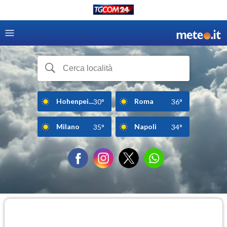
Hohenpei...
Roma
30°
36°
Milano
Napoli
35°
34°