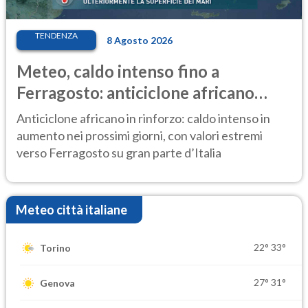
TENDENZA
8 Agosto 2026
Meteo, caldo intenso fino a
Ferragosto: anticiclone africano
ancora protagonista
Anticiclone africano in rinforzo: caldo intenso in
aumento nei prossimi giorni, con valori estremi
verso Ferragosto su gran parte d’Italia
Meteo città italiane
22°
33°
Torino
27°
31°
Genova