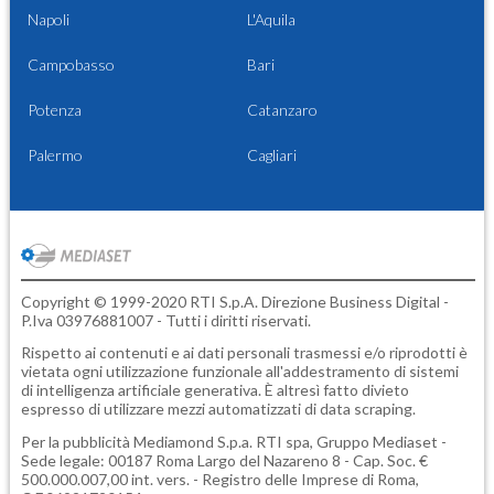
Napoli
L'Aquila
Campobasso
Bari
Potenza
Catanzaro
Palermo
Cagliari
Copyright © 1999-2020 RTI S.p.A. Direzione Business Digital -
P.Iva 03976881007 - Tutti i diritti riservati.
Rispetto ai contenuti e ai dati personali trasmessi e/o riprodotti è
vietata ogni utilizzazione funzionale all'addestramento di sistemi
di intelligenza artificiale generativa. È altresì fatto divieto
espresso di utilizzare mezzi automatizzati di data scraping.
Per la pubblicità
Mediamond S.p.a.
RTI spa, Gruppo Mediaset -
Sede legale: 00187 Roma Largo del Nazareno 8 - Cap. Soc. €
500.000.007,00 int. vers. - Registro delle Imprese di Roma,