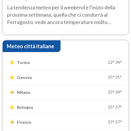
Ecco dove
La tendenza meteo per il weekend e l'inizio della
prossima settimana, quella che ci condurrà al
Ferragosto, vede ancora temperature molto
elevate
Meteo città italiane
22°
34°
Torino
25°
31°
Genova
25°
34°
Milano
25°
37°
Bologna
23°
37°
Firenze