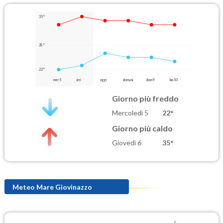
35°
28°
22°
mer 5
ieri
oggi
domani
dom 9
lun 10
Giorno più freddo
Mercoledì 5
22°
Giorno più caldo
Giovedì 6
35°
Meteo Mare Giovinazzo