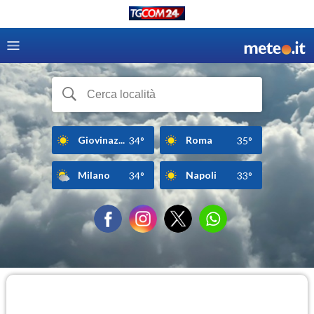
Giovinaz...
Roma
34°
35°
Milano
Napoli
34°
33°