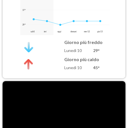
37°
29°
sab 8
ieri
oggi
domani
mer 12
gio 13
Giorno più freddo
Lunedì 10
29°
Giorno più caldo
Lunedì 10
45°