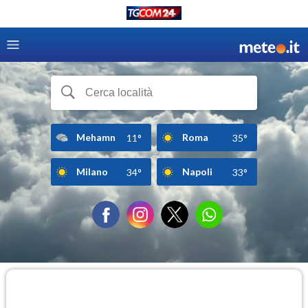
Mehamn
Roma
11°
35°
Milano
Napoli
34°
33°