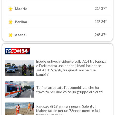
21°
37°
Madrid
13°
24°
Berlino
26°
37°
Atene
Esodo estivo, incidente sulla A14 tra Faenza
e Forlì: morta una donna | Maxi-incidente
sull'A10: 6 feriti, tra questi anche due
bambini
Torino, arrestato l'automobilista che ha
travolto per due volte un gruppo di ciclisti
Ragazzo di 19 anni annega in Salento |
Malore fatale per un 72enne mentre fa il
bagno a Fregene