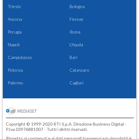
Trieste
Bologna
Ancona
Firenze
Perugia
Roma
Napoli
L'Aquila
Campobasso
Bari
Potenza
Catanzaro
Palermo
Cagliari
Copyright © 1999-2020 RTI S.p.A. Direzione Business Digital -
P.Iva 03976881007 - Tutti i diritti riservati.
Rispetto ai contenuti e ai dati personali trasmessi e/o riprodotti è