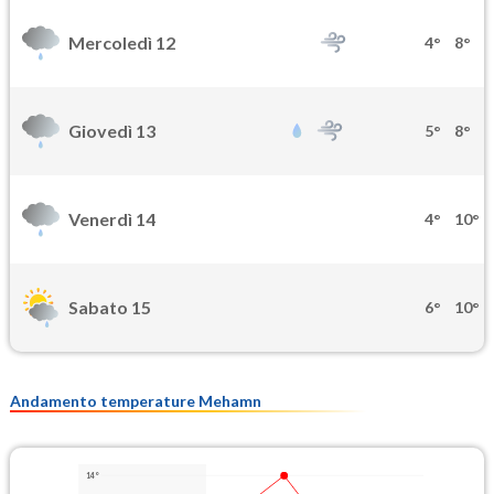
Mercoledì 12
4°
8°
Giovedì 13
5°
8°
Venerdì 14
4°
10°
Sabato 15
6°
10°
Andamento temperature Mehamn
14°