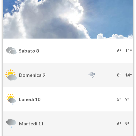
Sabato 8
6°
11°
Domenica 9
8°
14°
Lunedì 10
5°
9°
Martedì 11
6°
9°