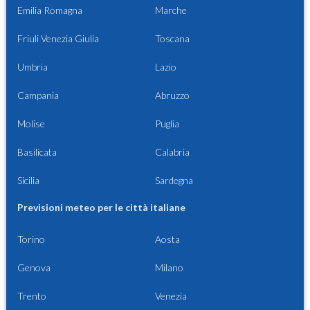
Emilia Romagna
Marche
Friuli Venezia Giulia
Toscana
Umbria
Lazio
Campania
Abruzzo
Molise
Puglia
Basilicata
Calabria
Sicilia
Sardegna
Previsioni meteo per le città italiane
Torino
Aosta
Genova
Milano
Trento
Venezia