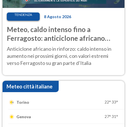
TENDENZA
8 Agosto 2026
Meteo, caldo intenso fino a
Ferragosto: anticiclone africano
ancora protagonista
Anticiclone africano in rinforzo: caldo intenso in
aumento nei prossimi giorni, con valori estremi
verso Ferragosto su gran parte d’Italia
Meteo città italiane
22°
33°
Torino
27°
31°
Genova