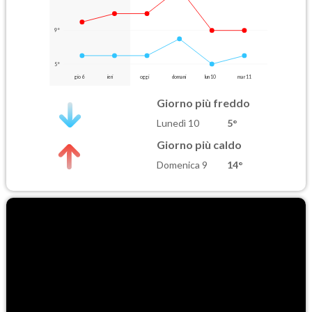
9°
5°
gio 6
ieri
oggi
domani
lun 10
mar 11
Giorno più freddo
Lunedì 10
5°
Giorno più caldo
Domenica 9
14°