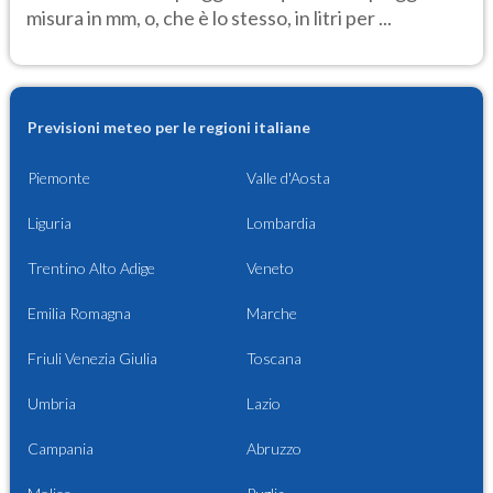
misura in mm, o, che è lo stesso, in litri per ...
Previsioni meteo per le regioni italiane
Piemonte
Valle d'Aosta
Liguria
Lombardia
Trentino Alto Adige
Veneto
Emilia Romagna
Marche
Friuli Venezia Giulia
Toscana
Umbria
Lazio
Campania
Abruzzo