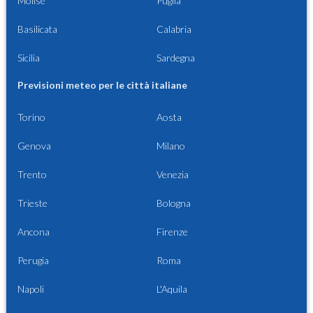
Molise
Puglia
Basilicata
Calabria
Sicilia
Sardegna
Previsioni meteo per le città italiane
Torino
Aosta
Genova
Milano
Trento
Venezia
Trieste
Bologna
Ancona
Firenze
Perugia
Roma
Napoli
L'Aquila