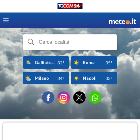
Galliate...
Roma
32°
35°
Milano
Napoli
34°
33°