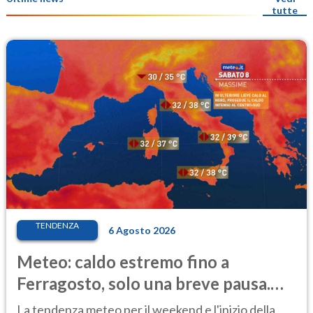
tutte
TENDENZA
6 Agosto 2026
Meteo: caldo estremo fino a
Ferragosto, solo una breve pausa.
Ecco dove
La tendenza meteo per il weekend e l'inizio della