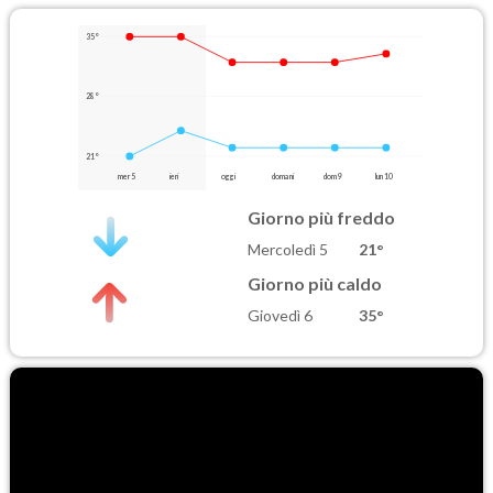
35°
28°
21°
mer 5
ieri
oggi
domani
dom 9
lun 10
Giorno più freddo
Mercoledì 5
21°
Giorno più caldo
Giovedì 6
35°