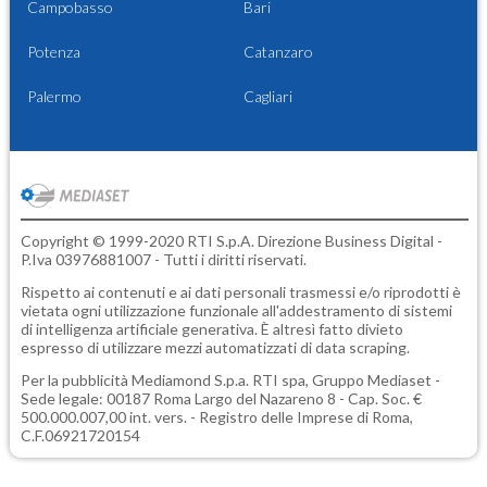
Campobasso
Bari
Potenza
Catanzaro
Palermo
Cagliari
Copyright © 1999-2020 RTI S.p.A. Direzione Business Digital -
P.Iva 03976881007 - Tutti i diritti riservati.
Rispetto ai contenuti e ai dati personali trasmessi e/o riprodotti è
vietata ogni utilizzazione funzionale all'addestramento di sistemi
di intelligenza artificiale generativa. È altresì fatto divieto
espresso di utilizzare mezzi automatizzati di data scraping.
Per la pubblicità
Mediamond S.p.a.
RTI spa, Gruppo Mediaset -
Sede legale: 00187 Roma Largo del Nazareno 8 - Cap. Soc. €
500.000.007,00 int. vers. - Registro delle Imprese di Roma,
C.F.06921720154