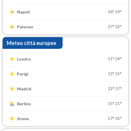
26°
33°
Napoli
27°
32°
Palermo
Meteo città europee
11°
24°
Londra
13°
25°
Parigi
22°
37°
Madrid
15°
21°
Berlino
27°
35°
Atene