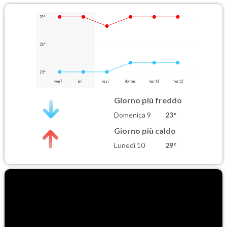
29°
26°
23°
ven 7
ieri
oggi
domani
mar 11
mer 12
Giorno più freddo
Domenica 9
23°
Giorno più caldo
Lunedì 10
29°