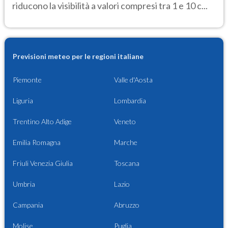
riducono la visibilità a valori compresi tra 1 e 10 c...
Previsioni meteo per le regioni italiane
Piemonte
Valle d'Aosta
Liguria
Lombardia
Trentino Alto Adige
Veneto
Emilia Romagna
Marche
Friuli Venezia Giulia
Toscana
Umbria
Lazio
Campania
Abruzzo
Molise
Puglia