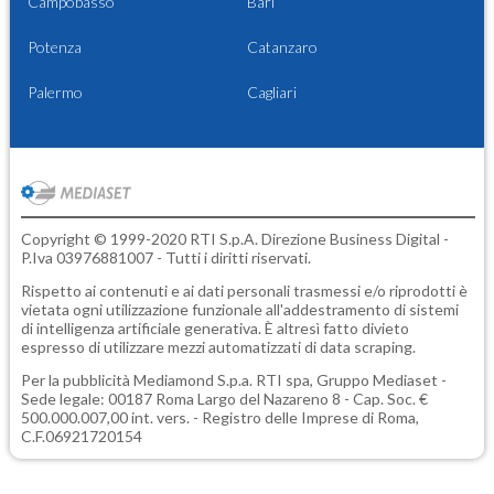
Campobasso
Bari
Potenza
Catanzaro
Palermo
Cagliari
Copyright © 1999-2020 RTI S.p.A. Direzione Business Digital -
P.Iva 03976881007 - Tutti i diritti riservati.
Rispetto ai contenuti e ai dati personali trasmessi e/o riprodotti è
vietata ogni utilizzazione funzionale all'addestramento di sistemi
di intelligenza artificiale generativa. È altresì fatto divieto
espresso di utilizzare mezzi automatizzati di data scraping.
Per la pubblicità
Mediamond S.p.a.
RTI spa, Gruppo Mediaset -
Sede legale: 00187 Roma Largo del Nazareno 8 - Cap. Soc. €
500.000.007,00 int. vers. - Registro delle Imprese di Roma,
C.F.06921720154