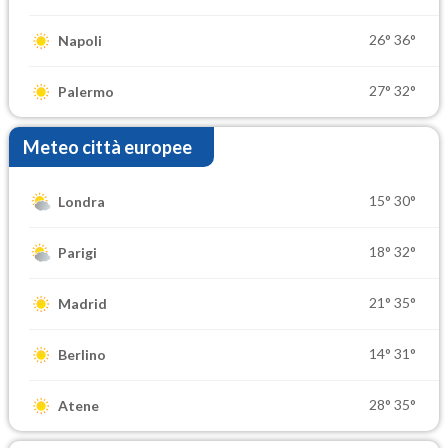
26°
36°
Napoli
27°
32°
Palermo
Meteo città europee
15°
30°
Londra
18°
32°
Parigi
21°
35°
Madrid
14°
31°
Berlino
28°
35°
Atene