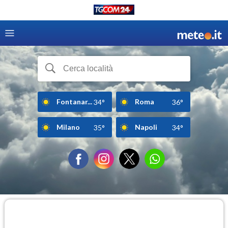
Fontanar...
Roma
34°
36°
Milano
Napoli
35°
34°