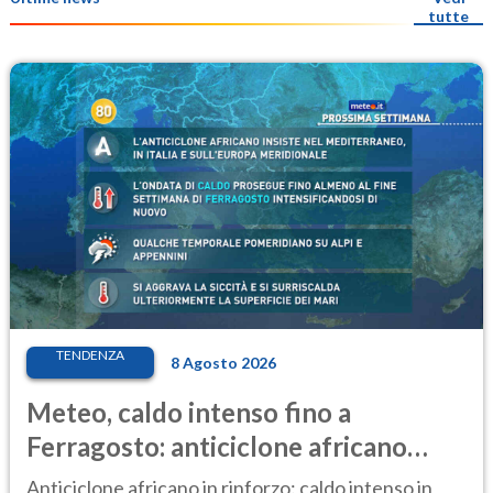
tutte
TENDENZA
8 Agosto 2026
Meteo, caldo intenso fino a
Ferragosto: anticiclone africano
ancora protagonista
Anticiclone africano in rinforzo: caldo intenso in