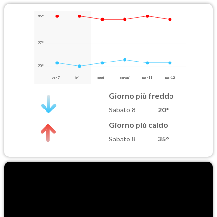
35°
27°
20°
ven 7
ieri
oggi
domani
mar 11
mer 12
Giorno più freddo
Sabato 8
20°
Giorno più caldo
Sabato 8
35°