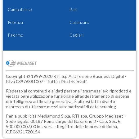
Campobasso
Bari
Potenza
Catanzaro
Palermo
Cagliari
Copyright © 1999-2020 RTI S.p.A. Direzione Business Digital -
P.Iva 03976881007 - Tutti i diritti riservati.
Rispetto ai contenuti e ai dati personali trasmessi e/o riprodotti è
vietata ogni utilizzazione funzionale all'addestramento di sistemi
di intelligenza artificiale generativa. È altresì fatto divieto
espresso di utilizzare mezzi automatizzati di data scraping.
Per la pubblicità
Mediamond S.p.a.
RTI spa, Gruppo Mediaset -
Sede legale: 00187 Roma Largo del Nazareno 8 - Cap. Soc. €
500.000.007,00 int. vers. - Registro delle Imprese di Roma,
C.F.06921720154