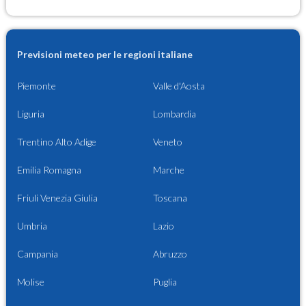
Previsioni meteo per le regioni italiane
Piemonte
Valle d'Aosta
Liguria
Lombardia
Trentino Alto Adige
Veneto
Emilia Romagna
Marche
Friuli Venezia Giulia
Toscana
Umbria
Lazio
Campania
Abruzzo
Molise
Puglia