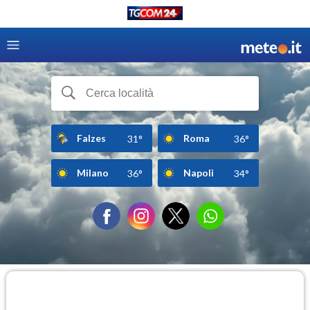
Falzes
Roma
31°
36°
Milano
Napoli
36°
34°