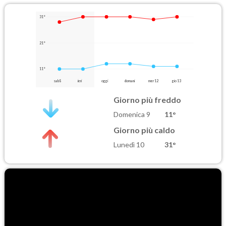
31°
21°
11°
sab 8
ieri
oggi
domani
mer 12
gio 13
Giorno più freddo
Domenica 9
11°
Giorno più caldo
Lunedì 10
31°