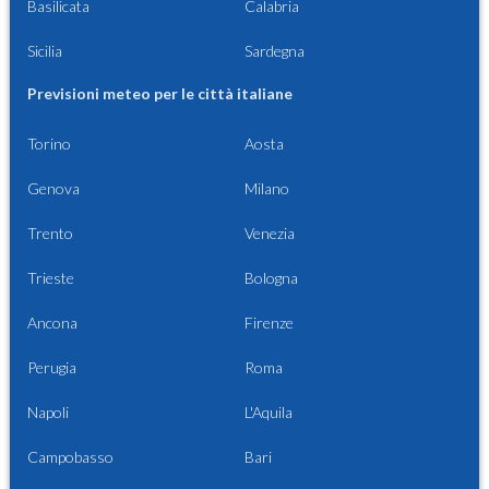
Basilicata
Calabria
Sicilia
Sardegna
Previsioni meteo per le città italiane
Torino
Aosta
Genova
Milano
Trento
Venezia
Trieste
Bologna
Ancona
Firenze
Perugia
Roma
Napoli
L'Aquila
Campobasso
Bari