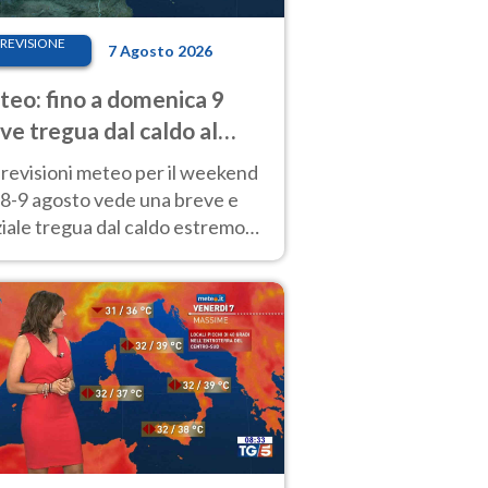
REVISIONE
7 Agosto 2026
eo: fino a domenica 9
ve tregua dal caldo al
d! Altrove calura e afa
revisioni meteo per il weekend
'8-9 agosto vede una breve e
iale tregua dal caldo estremo
Nord mentre altrove persistono
radi.