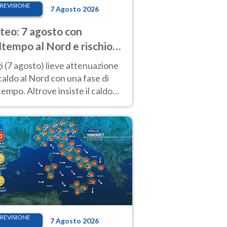
REVISIONE
7 Agosto 2026
eo: 7 agosto con
tempo al Nord e rischio
ifragi. Altrove caldo
 (7 agosto) lieve attenuazione
tremo
caldo al Nord con una fase di
empo. Altrove insiste il caldo
emo con picchi di 40°C. Le
isioni
REVISIONE
7 Agosto 2026