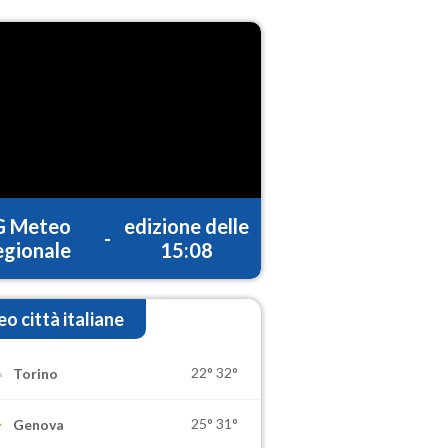
G Meteo
edizione delle
-
gionale
15:08
o città italiane
22°
32°
Torino
25°
31°
Genova