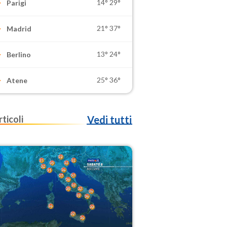
14°
29°
Parigi
21°
37°
Madrid
13°
24°
Berlino
25°
36°
Atene
rticoli
Vedi tutti