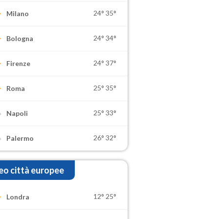
24°
35°
Milano
24°
34°
Bologna
24°
37°
Firenze
25°
35°
Roma
25°
33°
Napoli
26°
32°
Palermo
o città europee
12°
25°
Londra