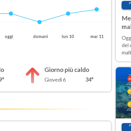
P
Met
mal
nub
oggi
domani
lun 10
mar 11
Oggi
es
del 
malt
estr
prev
do
Giorno più caldo
9°
Giovedì 6
34°
P