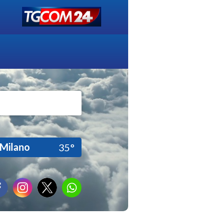
Milano
35°