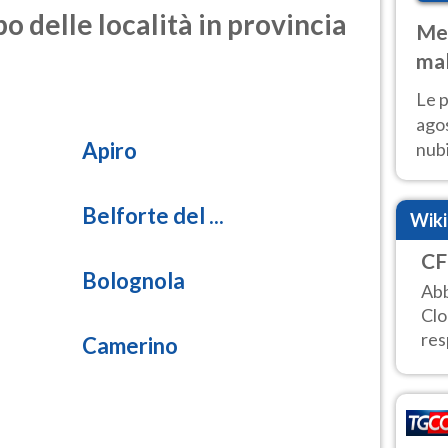
o delle località in provincia
Met
mal
fin
Le p
agos
Apiro
nubi
Cen
mol
Belforte del ...
Wik
CF
Bolognola
Abb
Clo
res
Camerino