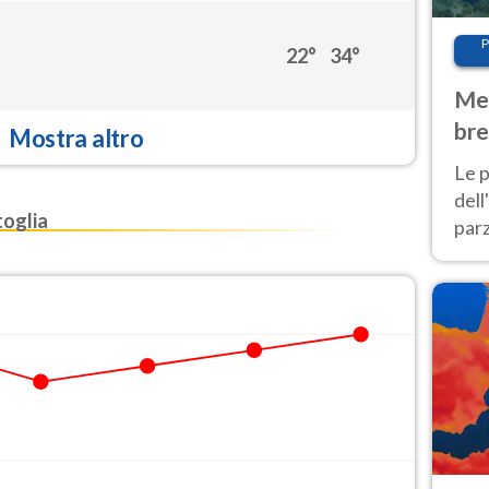
P
22°
34°
Met
bre
Mostra altro
Nor
Le p
dell
oglia
parz
al 
40 g