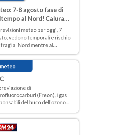
eo: 7-8 agosto fase di
tempo al Nord! Calura
o a Ferragosto
revisioni meteo per oggi, 7
to, vedono temporali e rischio
fragi al Nord mentre al
tro-Sud sole e caldo sempre
to intenso.
imeteo
C
reviazione di
rofluorocarburi (Freon), i gas
ponsabili del buco dell'ozono....