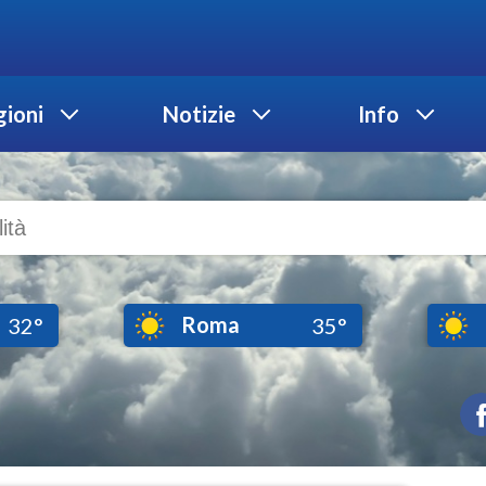
ioni
Notizie
Info
Roma
32°
35°