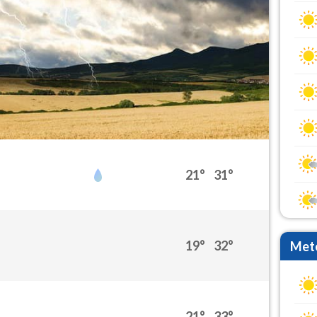
21°
31°
19°
32°
Mete
21°
33°