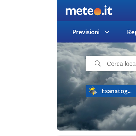
Previsioni
Reg
Esanatog...