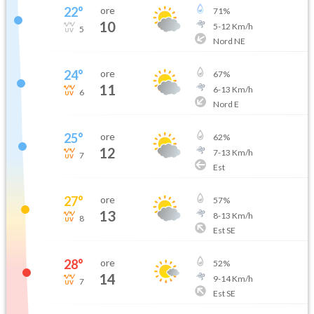
22
°
ore
71
%
10
5
-
12
Km/h
5
Nord NE
24
°
ore
67
%
11
6
-
13
Km/h
6
Nord E
25
°
ore
62
%
12
7
-
13
Km/h
7
Est
27
°
ore
57
%
13
8
-
13
Km/h
8
Est SE
28
°
ore
52
%
14
9
-
14
Km/h
7
Est SE