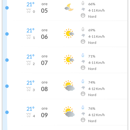
21
°
ore
66
%
05
4
-
11
Km/h
0
Nord
21
°
ore
69
%
06
4
-
11
Km/h
1
Nord
21
°
ore
71
%
07
4
-
11
Km/h
2
Nord
21
°
ore
74
%
08
4
-
12
Km/h
3
Nord
21
°
ore
76
%
09
4
-
12
Km/h
4
Nord