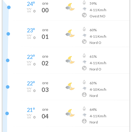
24
°
ore
59
%
00
4
-
11
Km/h
0
Ovest NO
23
°
ore
60
%
01
4
-
11
Km/h
0
Nord O
22
°
ore
61
%
02
4
-
11
Km/h
0
Nord O
22
°
ore
63
%
03
4
-
10
Km/h
0
Nord
21
°
ore
64
%
04
4
-
11
Km/h
0
Nord