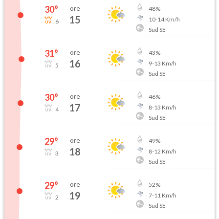
30
°
ore
48
%
15
10
-
14
Km/h
6
Sud SE
31
°
ore
43
%
16
9
-
13
Km/h
5
Sud SE
30
°
ore
46
%
17
8
-
13
Km/h
4
Sud SE
29
°
ore
49
%
18
8
-
12
Km/h
3
Sud SE
29
°
ore
52
%
19
7
-
11
Km/h
2
Sud SE