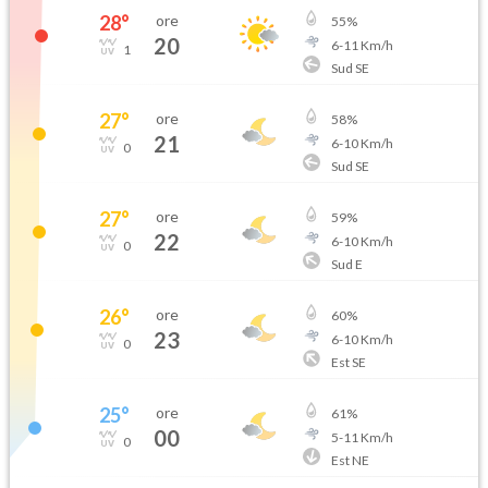
28
°
ore
55
%
20
6
-
11
Km/h
1
Sud SE
27
°
ore
58
%
21
6
-
10
Km/h
0
Sud SE
27
°
ore
59
%
22
6
-
10
Km/h
0
Sud E
26
°
ore
60
%
23
6
-
10
Km/h
0
Est SE
25
°
ore
61
%
00
5
-
11
Km/h
0
Est NE