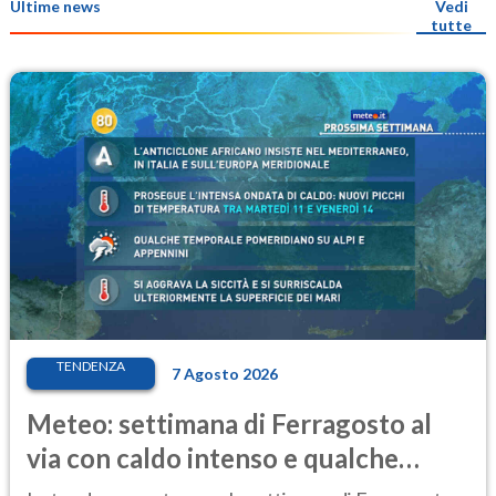
Ultime news
Vedi
tutte
TENDENZA
7 Agosto 2026
Meteo: settimana di Ferragosto al
via con caldo intenso e qualche
temporale