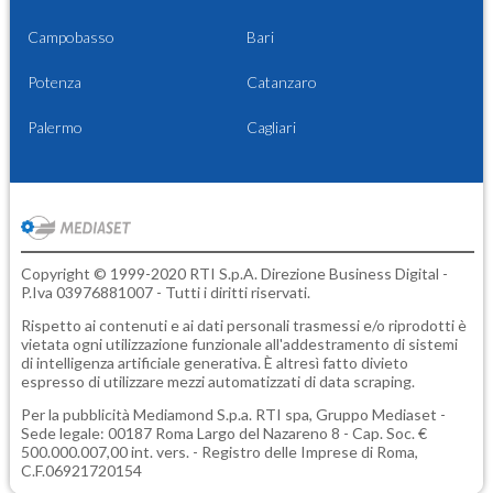
Campobasso
Bari
Potenza
Catanzaro
Palermo
Cagliari
Copyright © 1999-2020 RTI S.p.A. Direzione Business Digital -
P.Iva 03976881007 - Tutti i diritti riservati.
Rispetto ai contenuti e ai dati personali trasmessi e/o riprodotti è
vietata ogni utilizzazione funzionale all'addestramento di sistemi
di intelligenza artificiale generativa. È altresì fatto divieto
espresso di utilizzare mezzi automatizzati di data scraping.
Per la pubblicità
Mediamond S.p.a.
RTI spa, Gruppo Mediaset -
Sede legale: 00187 Roma Largo del Nazareno 8 - Cap. Soc. €
500.000.007,00 int. vers. - Registro delle Imprese di Roma,
C.F.06921720154