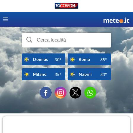
Donnas
Roma
30°
35°
Milano
Napoli
35°
33°