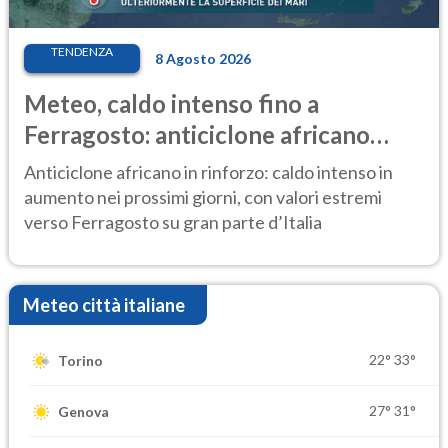
TENDENZA
8 Agosto 2026
Meteo, caldo intenso fino a
Ferragosto: anticiclone africano
ancora protagonista
Anticiclone africano in rinforzo: caldo intenso in
aumento nei prossimi giorni, con valori estremi
verso Ferragosto su gran parte d’Italia
Meteo città italiane
22°
33°
Torino
27°
31°
Genova