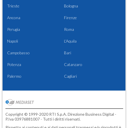
Trieste
Bologna
Ancona
Firenze
Perugia
Roma
Napoli
L'Aquila
Campobasso
Bari
Potenza
Catanzaro
Palermo
Cagliari
Copyright © 1999-2020 RTI S.p.A. Direzione Business Digital -
P.Iva 03976881007 - Tutti i diritti riservati.
Rispetto ai contenuti e ai dati personali trasmessi e/o riprodotti è