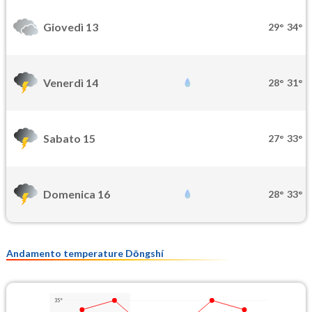
Giovedì 13
29°
34°
Venerdì 14
28°
31°
Sabato 15
27°
33°
Domenica 16
28°
33°
Andamento temperature Dōngshí
35°