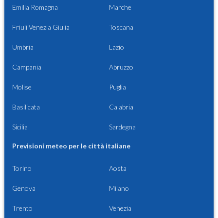
Emilia Romagna
Marche
Friuli Venezia Giulia
Toscana
Umbria
Lazio
Campania
Abruzzo
Molise
Puglia
Basilicata
Calabria
Sicilia
Sardegna
Previsioni meteo per le città italiane
Torino
Aosta
Genova
Milano
Trento
Venezia