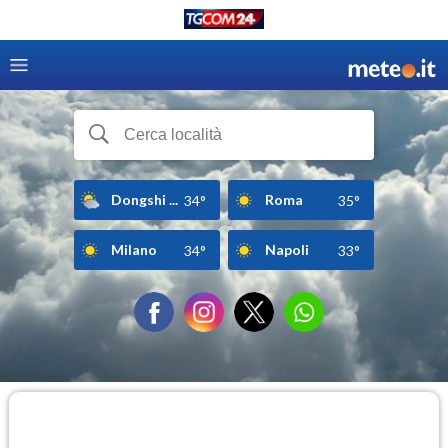
Dongshi ...
Roma
34°
35°
Milano
Napoli
34°
33°