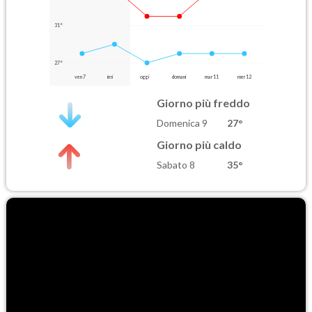
31°
27°
ven 7
ieri
oggi
domani
mar 11
mer 12
Giorno più freddo
Domenica 9
27°
Giorno più caldo
Sabato 8
35°