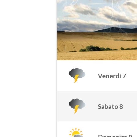
Venerdì 7
Sabato 8
Domenica 9