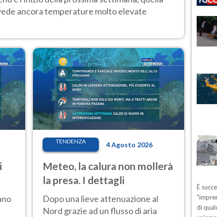
 vede ancora temperature molto elevate
TENDENZA
4 Agosto 2026
i
Meteo, la calura non mollerà
la presa. I dettagli
È succ
ano
Dopo una lieve attenuazione al
"impren
di qual
Nord grazie ad un flusso di aria