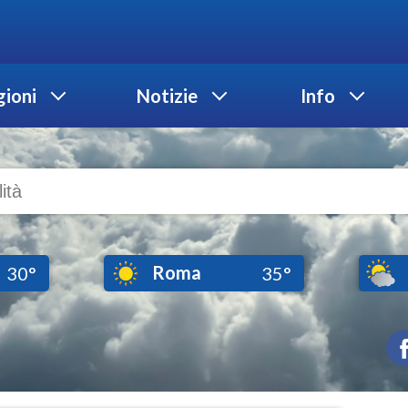
ioni
Notizie
Info
Roma
30°
35°