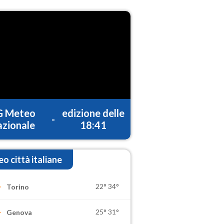
G Meteo
edizione delle
-
zionale
18:41
o città italiane
22°
34°
Torino
25°
31°
Genova