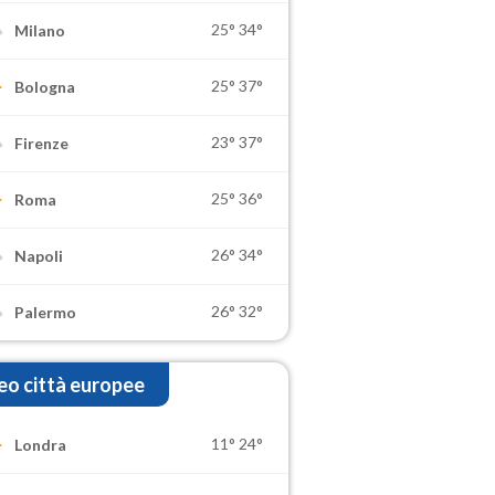
25°
34°
Milano
25°
37°
Bologna
23°
37°
Firenze
25°
36°
Roma
26°
34°
Napoli
26°
32°
Palermo
o città europee
11°
24°
Londra