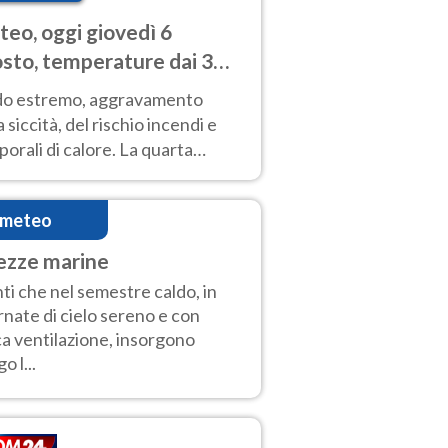
eo, oggi giovedì 6
sto, temperature dai 33
40 gradi
do estremo, aggravamento
a siccità, del rischio incendi e
orali di calore. La quarta
nsa ondata di calore non dà
gua e durerà fino Ferragosto
imeteo
ezze marine
ti che nel semestre caldo, in
rnate di cielo sereno e con
a ventilazione, insorgono
o l...