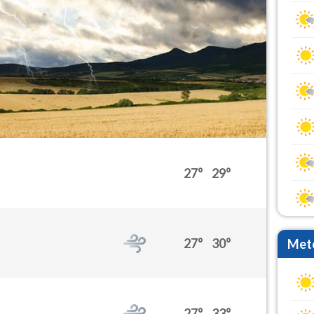
27°
29°
27°
30°
Mete
27°
33°