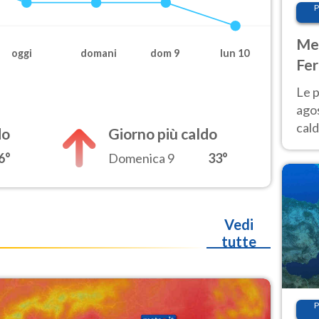
P
Met
oggi
domani
dom 9
lun 10
Fer
Nor
Le p
agos
cald
do
Giorno più caldo
all'
6°
Domenica 9
33°
Nor
Vedi
tutte
P