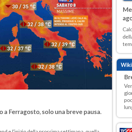
Met
ago
ai 
Cal
dell
temp
inte
tre
Wik
Br
Ven
gio
poc
lung
 a Ferragosto, solo una breve pausa.
d e l'inizio della prossima settimana, quella