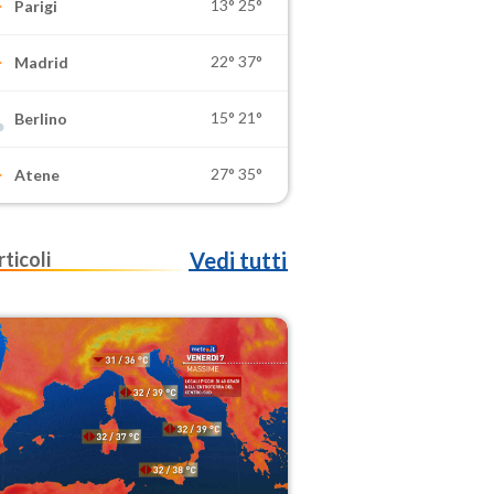
13°
25°
Parigi
22°
37°
Madrid
15°
21°
Berlino
27°
35°
Atene
rticoli
Vedi tutti