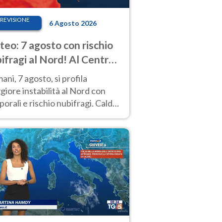
REVISIONE
6 Agosto 2026
eo: 7 agosto con rischio
ifragi al Nord! Al Centro-
 caldo estremo
ni, 7 agosto, si profila
iore instabilità al Nord con
orali e rischio nubifragi. Caldo
pre estremo al Centro-Sud. Le
isioni.