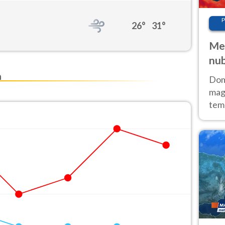
P
26°
31°
Met
nub
Sud
n
Doma
magg
temp
sem
prev