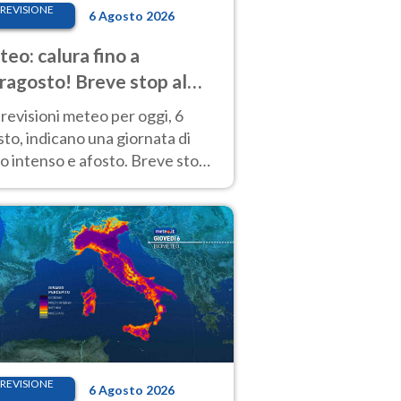
REVISIONE
6 Agosto 2026
eo: calura fino a
ragosto! Breve stop al
d tra 7 e 9 agosto
revisioni meteo per oggi, 6
to, indicano una giornata di
o intenso e afosto. Breve stop
Anticiclone solo sulle regioni del
d.
REVISIONE
6 Agosto 2026