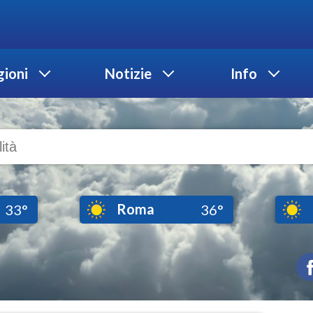
ioni
Notizie
Info
Roma
33°
36°