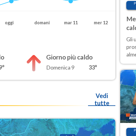
P
Met
oggi
domani
mar 11
mer 12
cal
sem
Gli 
pros
alm
do
Giorno più caldo
con
9°
Domenica 9
33°
inte
set
Vedi
tutte
P