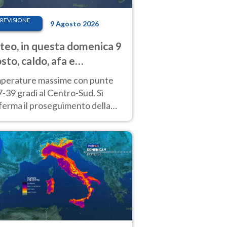
REVISIONE
9 Agosto 2026
eo, in questa domenica 9
sto, caldo, afa e
porali di calore
perature massime con punte
7-39 gradi al Centro-Sud. Si
ferma il proseguimento della
ra fino almeno a tutto il
kend di Ferragosto