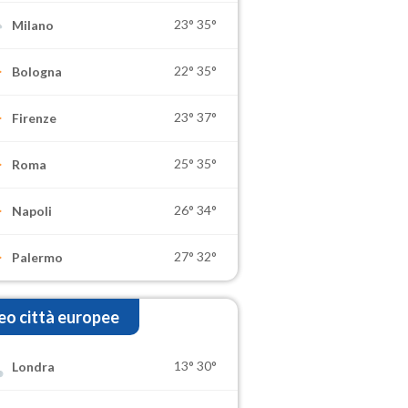
23°
35°
Milano
22°
35°
Bologna
23°
37°
Firenze
25°
35°
Roma
26°
34°
Napoli
27°
32°
Palermo
o città europee
13°
30°
Londra