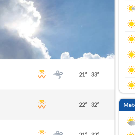
21°
33°
22°
32°
Mete
21°
32°