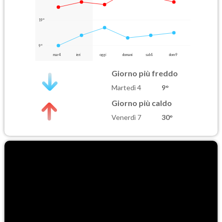
19°
9°
mar 4
ieri
oggi
domani
sab 8
dom 9
Giorno più freddo
Martedì 4
9°
Giorno più caldo
Venerdì 7
30°