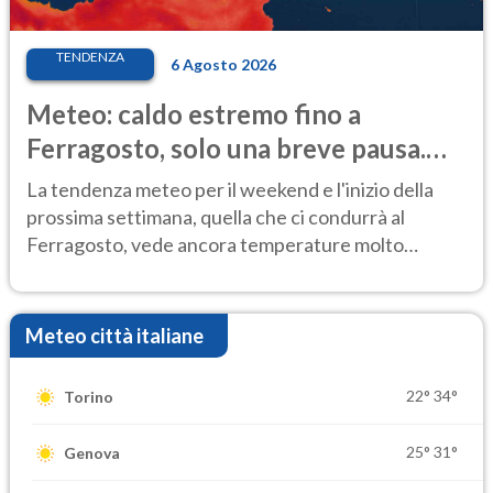
TENDENZA
6 Agosto 2026
Meteo: caldo estremo fino a
Ferragosto, solo una breve pausa.
Ecco dove
La tendenza meteo per il weekend e l'inizio della
prossima settimana, quella che ci condurrà al
Ferragosto, vede ancora temperature molto
elevate
Meteo città italiane
22°
34°
Torino
25°
31°
Genova