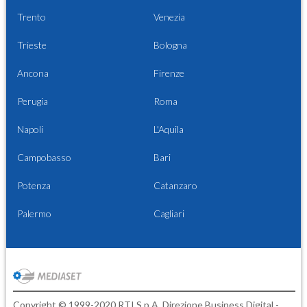
Trento
Venezia
Trieste
Bologna
Ancona
Firenze
Perugia
Roma
Napoli
L'Aquila
Campobasso
Bari
Potenza
Catanzaro
Palermo
Cagliari
Copyright © 1999-2020 RTI S.p.A. Direzione Business Digital -