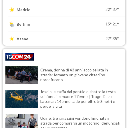
22°
37°
Madrid
15°
21°
Berlino
27°
35°
Atene
Crema, donna di 43 anni accoltellata in
strada: fermato un giovane cittadino
nordafricano
Jesolo, si tuffa dal pontile e sbatte la testa
sul fondale: muore 17enne | Tragedia sul
Latemar: 14enne cade per oltre 50 metri e
perde la vita
Udine, tre ragazzini vendono limonata in
strada per comprarsi un motorino: denunciati
da un passante