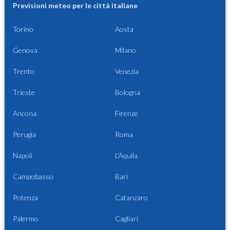
Previsioni meteo per le città italiane
Torino
Aosta
Genova
Milano
Trento
Venezia
Trieste
Bologna
Ancona
Firenze
Perugia
Roma
Napoli
L'Aquila
Campobasso
Bari
Potenza
Catanzaro
Palermo
Cagliari