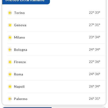
22°
33°
Torino
27°
31°
Genova
23°
34°
Milano
24°
34°
Bologna
22°
36°
Firenze
24°
36°
Roma
26°
34°
Napoli
26°
31°
Palermo