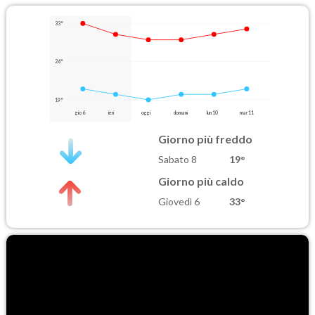
33°
26°
19°
gio 6
ieri
oggi
domani
lun 10
mar 11
Giorno più freddo
Sabato 8
19°
Giorno più caldo
Giovedì 6
33°