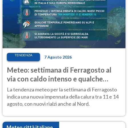
TENDENZA
7 Agosto 2026
Meteo: settimana di Ferragosto al
via con caldo intenso e qualche
temporale
La tendenza meteo per la settimana di Ferragosto
indica una nuova impennata della calura tra 11 e 14
agosto, con nuovi rialzi anche al Nord.
Meteo città italiane