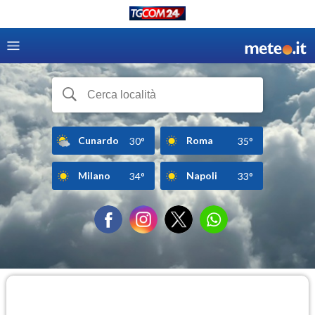
Cunardo
Roma
30°
35°
Milano
Napoli
34°
33°