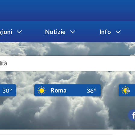
ioni
Notizie
Info
Roma
30°
36°