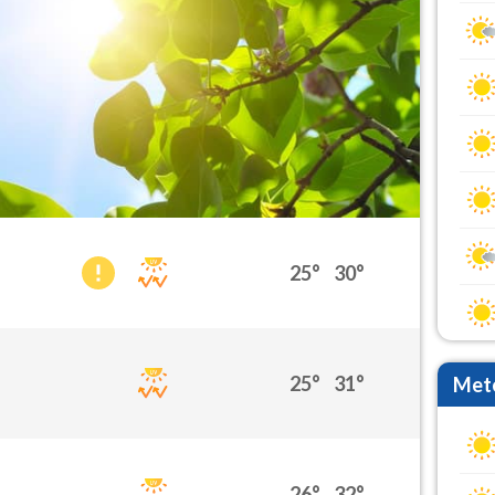
25°
30°
25°
31°
Mete
26°
32°