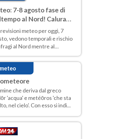
eo: 7-8 agosto fase di
tempo al Nord! Calura
o a Ferragosto
revisioni meteo per oggi, 7
to, vedono temporali e rischio
fragi al Nord mentre al
tro-Sud sole e caldo sempre
to intenso.
imeteo
rometeore
mine che deriva dal greco
ōr 'acqua' e metéōros 'che sta
lto, nel cielo'. Con esso si indi...