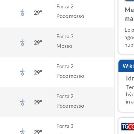
Forza 2
Met
29°
Poco mosso
mal
fin
Le p
Forza 3
agos
29°
nubi
Mosso
Cen
mol
Wik
Forza 2
29°
Poco mosso
Id
Ter
hýd
Forza 2
in a
29°
Poco mosso
Forza 3
29°