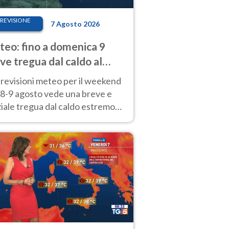
REVISIONE
7 Agosto 2026
eo: fino a domenica 9
ve tregua dal caldo al
d! Altrove calura e afa
revisioni meteo per il weekend
'8-9 agosto vede una breve e
iale tregua dal caldo estremo
Nord mentre altrove persistono
radi.