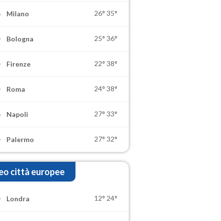
26°
35°
Milano
25°
36°
Bologna
22°
38°
Firenze
24°
38°
Roma
27°
33°
Napoli
27°
32°
Palermo
o città europee
12°
24°
Londra