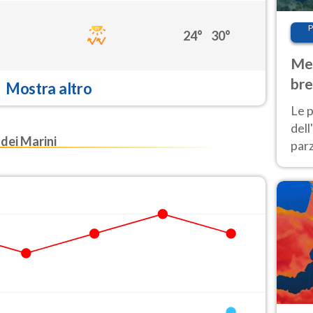
P
24°
30°
Met
bre
Mostra altro
Nor
Le p
dell
ei Marini
parz
al 
40 g