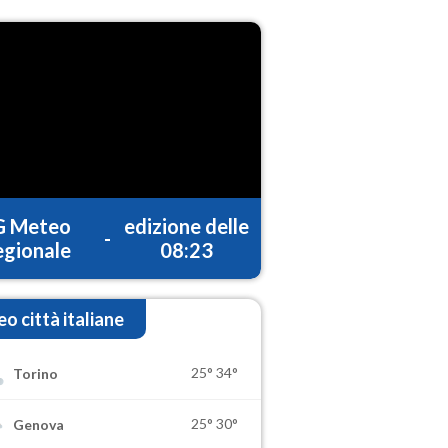
G Meteo
edizione delle
-
gionale
08:23
o città italiane
25°
34°
Torino
25°
30°
Genova