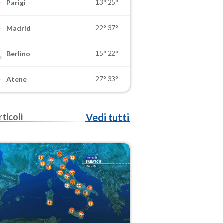
13°
25°
Parigi
22°
37°
Madrid
15°
22°
Berlino
27°
33°
Atene
rticoli
Vedi tutti