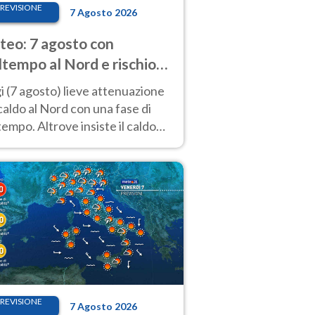
REVISIONE
7 Agosto 2026
eo: 7 agosto con
tempo al Nord e rischio
ifragi. Altrove caldo
 (7 agosto) lieve attenuazione
tremo
caldo al Nord con una fase di
empo. Altrove insiste il caldo
emo con picchi di 40°C. Le
isioni
REVISIONE
7 Agosto 2026