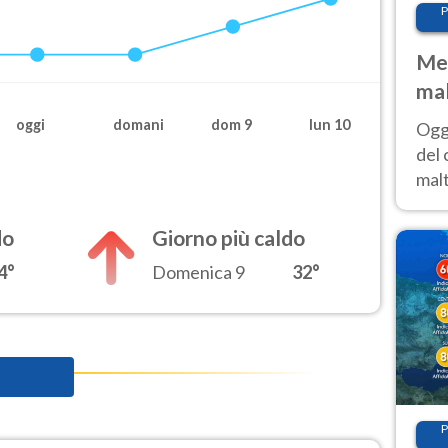
P
Met
mal
nub
oggi
domani
dom 9
lun 10
Oggi
es
del 
malt
estr
prev
do
Giorno più caldo
4°
Domenica 9
32°
P