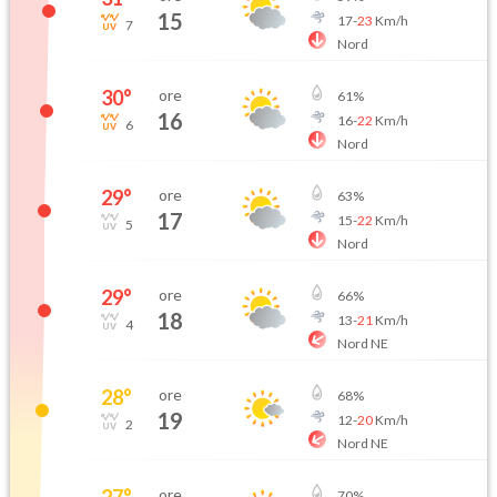
15
17
-
23
Km/h
7
Nord
30
°
ore
61
%
16
16
-
22
Km/h
6
Nord
29
°
ore
63
%
17
15
-
22
Km/h
5
Nord
29
°
ore
66
%
18
13
-
21
Km/h
4
Nord NE
28
°
ore
68
%
19
12
-
20
Km/h
2
Nord NE
27
°
ore
70
%