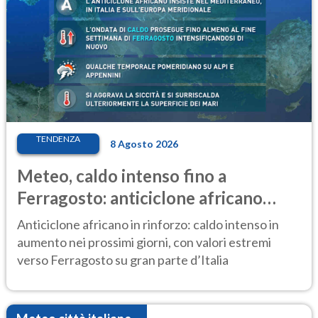
TENDENZA
8 Agosto 2026
Meteo, caldo intenso fino a
Ferragosto: anticiclone africano
ancora protagonista
Anticiclone africano in rinforzo: caldo intenso in
aumento nei prossimi giorni, con valori estremi
verso Ferragosto su gran parte d’Italia