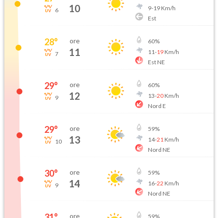
10
9
-
19
Km/h
6
Est
28
°
ore
60
%
11
11
-
19
Km/h
7
Est NE
29
°
ore
60
%
12
13
-
20
Km/h
9
Nord E
29
°
ore
59
%
13
14
-
21
Km/h
10
Nord NE
30
°
ore
59
%
14
16
-
22
Km/h
9
Nord NE
31
°
ore
59
%