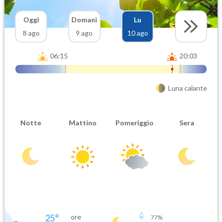
Oggi
Domani
Lu
8 ago
9 ago
10 ago
06:15
20:03
Luna calante
Notte
Mattino
Pomeriggio
Sera
25
°
ore
77
%