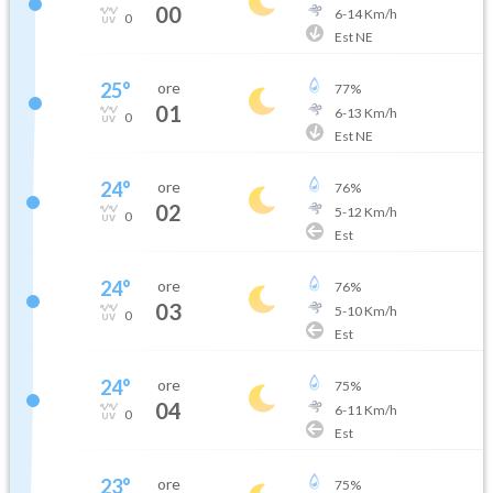
00
6
-
14
Km/h
0
Est NE
25
°
ore
77
%
01
6
-
13
Km/h
0
Est NE
24
°
ore
76
%
02
5
-
12
Km/h
0
Est
24
°
ore
76
%
03
5
-
10
Km/h
0
Est
24
°
ore
75
%
04
6
-
11
Km/h
0
Est
23
°
ore
75
%