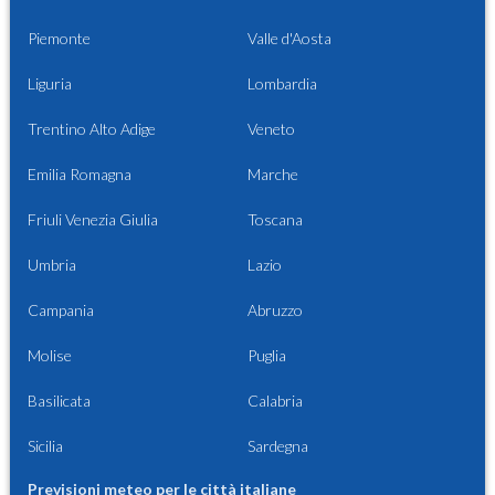
Piemonte
Valle d'Aosta
Liguria
Lombardia
Trentino Alto Adige
Veneto
Emilia Romagna
Marche
Friuli Venezia Giulia
Toscana
Umbria
Lazio
Campania
Abruzzo
Molise
Puglia
Basilicata
Calabria
Sicilia
Sardegna
Previsioni meteo per le città italiane