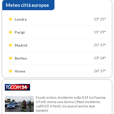
Meteo città europee
13°
25°
Londra
15°
29°
Parigi
21°
37°
Madrid
13°
24°
Berlino
26°
37°
Atene
Esodo estivo, incidente sulla A14 tra Faenza
e Forlì: morta una donna | Maxi-incidente
sull'A10: 6 feriti, tra questi anche due
bambini