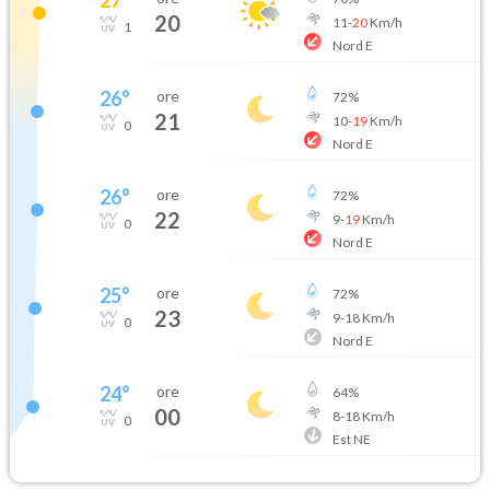
20
11
-
20
Km/h
1
Nord E
26
°
ore
72
%
21
10
-
19
Km/h
0
Nord E
26
°
ore
72
%
22
9
-
19
Km/h
0
Nord E
25
°
ore
72
%
23
9
-
18
Km/h
0
Nord E
24
°
ore
64
%
00
8
-
18
Km/h
0
Est NE