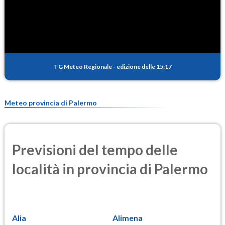
SO2
1.0
(Anidride solforosa)
PM10
19.4
(Materia particolata)
TG Meteo Regionale
-
edizione delle 15:17
PM25
13.0
(Materia particolata)
Meteo provincia di Palermo
Previsioni del tempo delle
località in provincia di Palermo
Alia
Alimena