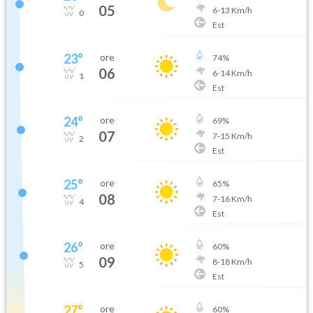
05
6
-
13
Km/h
0
Est
23
°
ore
74
%
06
6
-
14
Km/h
1
Est
24
°
ore
69
%
07
7
-
15
Km/h
2
Est
25
°
ore
65
%
08
7
-
16
Km/h
4
Est
26
°
ore
60
%
09
8
-
18
Km/h
5
Est
27
°
ore
60
%