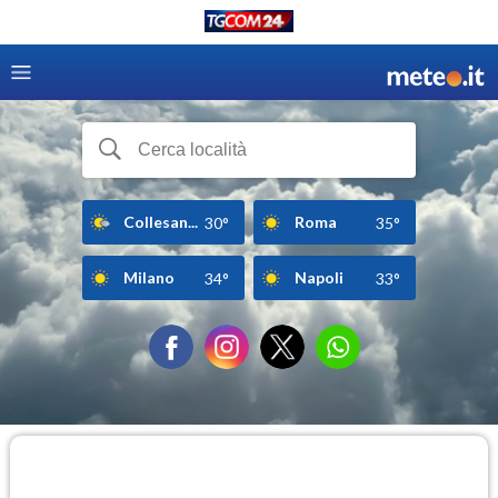
Collesan...
Roma
30°
35°
Milano
Napoli
34°
33°