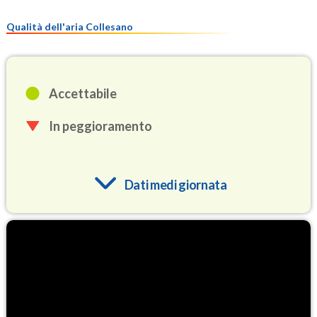
Qualità dell'aria Collesano
Accettabile
In peggioramento
Dati medi giornata
O3
86.1
(Ozono)
NO2
1.5
(Diossido di azoto)