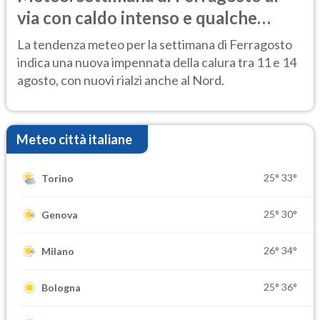
via con caldo intenso e qualche
temporale
La tendenza meteo per la settimana di Ferragosto
indica una nuova impennata della calura tra 11 e 14
agosto, con nuovi rialzi anche al Nord.
Meteo città italiane
25°
33°
Torino
25°
30°
Genova
26°
34°
Milano
25°
36°
Bologna