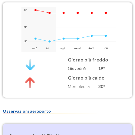
30°
24°
19°
mer 5
ieri
oggi
domani
dom 9
lun 10
Giorno più freddo
Giovedì 6
19°
Giorno più caldo
Mercoledì 5
30°
Osservazioni aeroporto