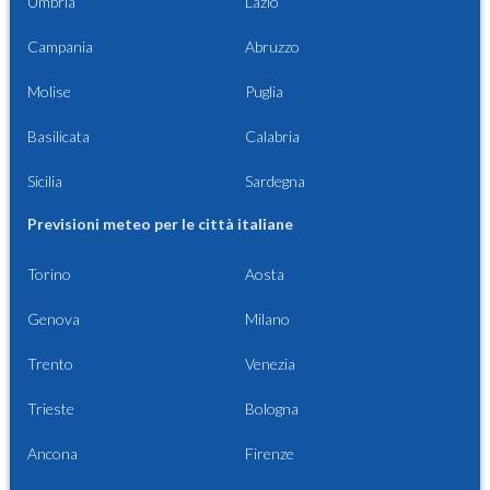
Umbria
Lazio
Campania
Abruzzo
Molise
Puglia
Basilicata
Calabria
Sicilia
Sardegna
Previsioni meteo per le città italiane
Torino
Aosta
Genova
Milano
Trento
Venezia
Trieste
Bologna
Ancona
Firenze