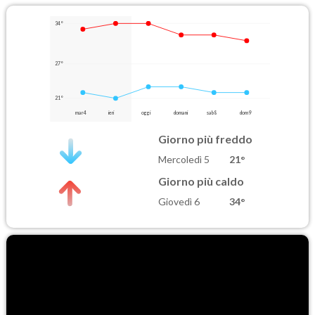
34°
27°
21°
mar 4
ieri
oggi
domani
sab 8
dom 9
Giorno più freddo
Mercoledì 5
21°
Giorno più caldo
Giovedì 6
34°