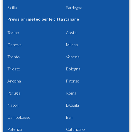
Sicilia
Sardegna
Previsioni meteo per le città italiane
Torino
Aosta
Genova
Milano
Trento
Venezia
Trieste
Bologna
Ancona
Firenze
Perugia
Roma
Napoli
L'Aquila
Campobasso
Bari
Potenza
Catanzaro