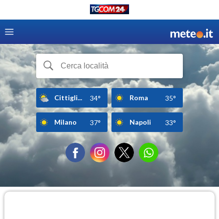
Cittigli...
Roma
34°
35°
Milano
Napoli
37°
33°