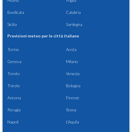
Molise
Puglia
Basilicata
Calabria
Sicilia
Sardegna
Previsioni meteo per le città italiane
Torino
Aosta
Genova
Milano
Trento
Venezia
Trieste
Bologna
Ancona
Firenze
Perugia
Roma
Napoli
L'Aquila