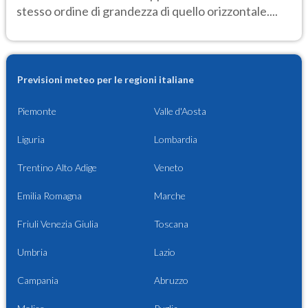
stesso ordine di grandezza di quello orizzontale....
Previsioni meteo per le regioni italiane
Piemonte
Valle d'Aosta
Liguria
Lombardia
Trentino Alto Adige
Veneto
Emilia Romagna
Marche
Friuli Venezia Giulia
Toscana
Umbria
Lazio
Campania
Abruzzo