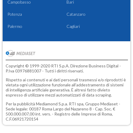
Campobasso
Bari
Potenza
Catanzaro
Palermo
Cagliari
Copyright © 1999-2020 RTI S.p.A. Direzione Business Digital -
P.Iva 03976881007 - Tutti i diritti riservati.
Rispetto ai contenuti e ai dati personali trasmessi e/o riprodotti è
vietata ogni utilizzazione funzionale all'addestramento di sistemi
di intelligenza artificiale generativa. È altresì fatto divieto
espresso di utilizzare mezzi automatizzati di data scraping.
Per la pubblicità
Mediamond S.p.a.
RTI spa, Gruppo Mediaset -
Sede legale: 00187 Roma Largo del Nazareno 8 - Cap. Soc. €
500.000.007,00 int. vers. - Registro delle Imprese di Roma,
C.F.06921720154