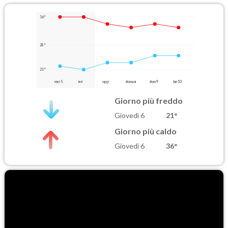
36°
28°
21°
mer 5
ieri
oggi
domani
dom 9
lun 10
Giorno più freddo
Giovedì 6
21°
Giorno più caldo
Giovedì 6
36°