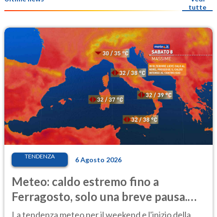
tutte
TENDENZA
6 Agosto 2026
Meteo: caldo estremo fino a
Ferragosto, solo una breve pausa.
Ecco dove
La tendenza meteo per il weekend e l'inizio della