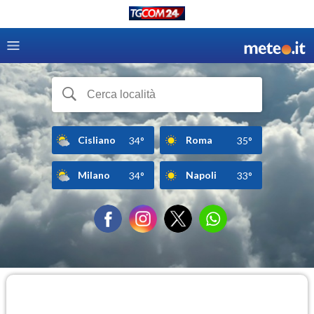
Cisliano
Roma
34°
35°
Milano
Napoli
34°
33°