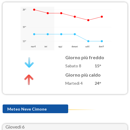
24°
19°
15°
mar 4
ieri
oggi
domani
sab 8
dom 9
Giorno più freddo
Sabato 8
15°
Giorno più caldo
Martedì 4
24°
Meteo Neve Cimone
Giovedì 6