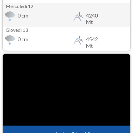
Mercoledì 12
0 cm
4240
Mt
Giovedì 13
0 cm
4542
Mt