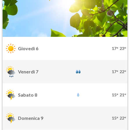
Giovedì 6
17°
23°
Venerdì 7
17°
22°
Sabato 8
15°
21°
Domenica 9
15°
22°