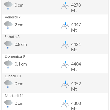
0 cm
4278
Mt
Venerdì 7
2 cm
4347
Mt
Sabato 8
0.8 cm
4421
Mt
Domenica 9
0.1 cm
4404
Mt
Lunedì 10
0 cm
4352
Mt
Martedì 11
0 cm
4303
Mt