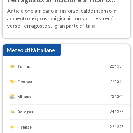
ancora protagonista
Anticiclone africano in rinforzo: caldo intenso in
aumento nei prossimi giorni, con valori estremi
verso Ferragosto su gran parte d’Italia
Meteo città italiane
22°
33°
Torino
27°
31°
Genova
23°
34°
Milano
24°
35°
Bologna
22°
39°
Firenze