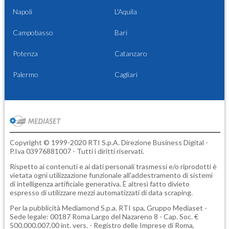
Napoli
L'Aquila
Campobasso
Bari
Potenza
Catanzaro
Palermo
Cagliari
Copyright © 1999-2020 RTI S.p.A. Direzione Business Digital -
P.Iva 03976881007 - Tutti i diritti riservati.
Rispetto ai contenuti e ai dati personali trasmessi e/o riprodotti è
vietata ogni utilizzazione funzionale all'addestramento di sistemi
di intelligenza artificiale generativa. È altresì fatto divieto
espresso di utilizzare mezzi automatizzati di data scraping.
Per la pubblicità
Mediamond S.p.a.
RTI spa, Gruppo Mediaset -
Sede legale: 00187 Roma Largo del Nazareno 8 - Cap. Soc. €
500.000.007,00 int. vers. - Registro delle Imprese di Roma,