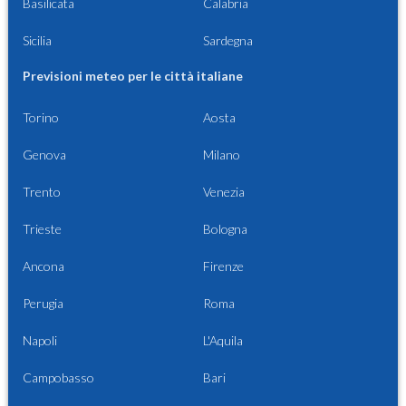
Basilicata
Calabria
Sicilia
Sardegna
Previsioni meteo per le città italiane
Torino
Aosta
Genova
Milano
Trento
Venezia
Trieste
Bologna
Ancona
Firenze
Perugia
Roma
Napoli
L'Aquila
Campobasso
Bari