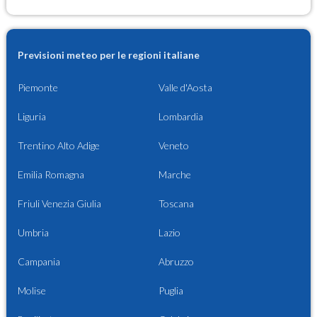
Previsioni meteo per le regioni italiane
Piemonte
Valle d'Aosta
Liguria
Lombardia
Trentino Alto Adige
Veneto
Emilia Romagna
Marche
Friuli Venezia Giulia
Toscana
Umbria
Lazio
Campania
Abruzzo
Molise
Puglia