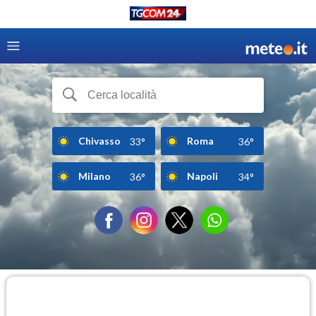
Chivasso
Roma
33°
36°
Milano
Napoli
36°
34°