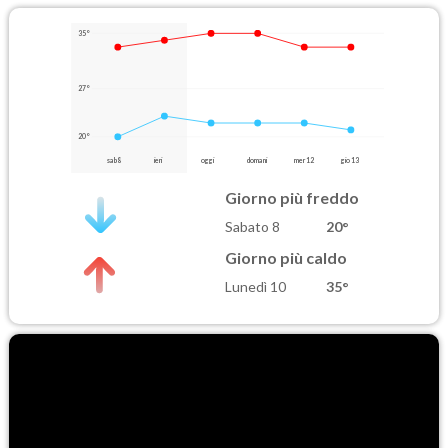
35°
27°
20°
sab 8
ieri
oggi
domani
mer 12
gio 13
Giorno più freddo
Sabato 8
20°
Giorno più caldo
Lunedì 10
35°