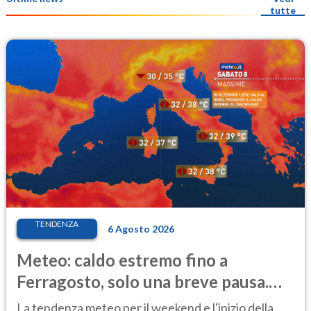
tutte
TENDENZA
6 Agosto 2026
Meteo: caldo estremo fino a
Ferragosto, solo una breve pausa.
Ecco dove
La tendenza meteo per il weekend e l'inizio della