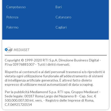
Campobasso
Bari
Potenza
Catanzaro
Palermo
Cagliari
Copyright © 1999-2020 RTI S.p.A. Direzione Business Digital -
P.Iva 03976881007 - Tutti i diritti riservati.
Rispetto ai contenuti e ai dati personali trasmessi e/o riprodotti è
vietata ogni utilizzazione funzionale all'addestramento di sistemi
di intelligenza artificiale generativa. È altresì fatto divieto
espresso di utilizzare mezzi automatizzati di data scraping.
Per la pubblicità
Mediamond S.p.a.
RTI spa, Gruppo Mediaset -
Sede legale: 00187 Roma Largo del Nazareno 8 - Cap. Soc. €
500.000.007,00 int. vers. - Registro delle Imprese di Roma,
C.F.06921720154