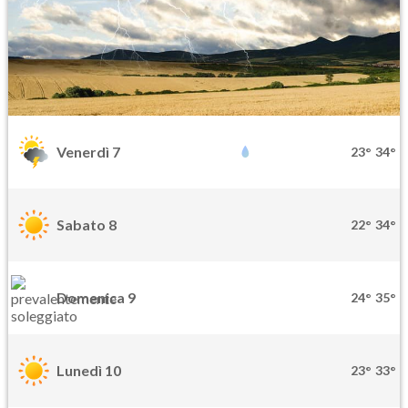
Venerdì 7
23°
34°
Sabato 8
22°
34°
Domenica 9
24°
35°
Lunedì 10
23°
33°