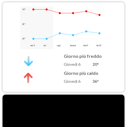
36°
28°
20°
mer 5
ieri
oggi
domani
dom 9
lun 10
Giorno più freddo
Giovedì 6
20°
Giorno più caldo
Giovedì 6
36°