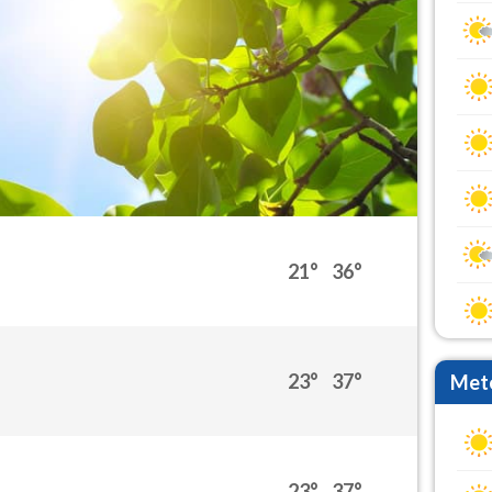
21°
36°
23°
37°
Mete
23°
37°