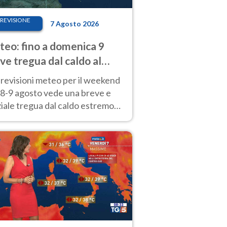
REVISIONE
7 Agosto 2026
eo: fino a domenica 9
ve tregua dal caldo al
d! Altrove calura e afa
revisioni meteo per il weekend
'8-9 agosto vede una breve e
iale tregua dal caldo estremo
Nord mentre altrove persistono
radi.