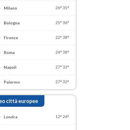
26°
35°
Milano
25°
36°
Bologna
22°
38°
Firenze
24°
38°
Roma
27°
33°
Napoli
27°
32°
Palermo
o città europee
12°
24°
Londra