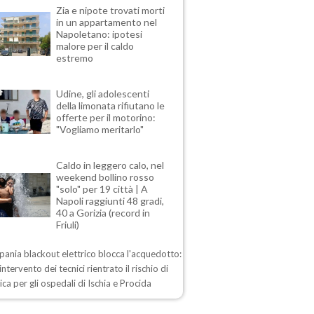
Zia e nipote trovati morti
in un appartamento nel
Napoletano: ipotesi
malore per il caldo
estremo
Udine, gli adolescenti
della limonata rifiutano le
offerte per il motorino:
"Vogliamo meritarlo"
Caldo in leggero calo, nel
weekend bollino rosso
"solo" per 19 città | A
Napoli raggiunti 48 gradi,
40 a Gorizia (record in
Friuli)
ania blackout elettrico blocca l'acquedotto:
intervento dei tecnici rientrato il rischio di
drica per gli ospedali di Ischia e Procida