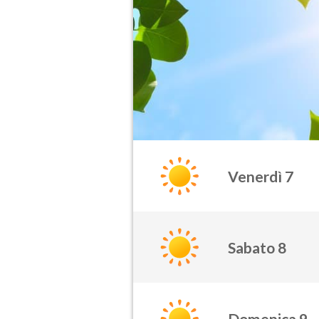
Venerdì 7
Sabato 8
Domenica 9