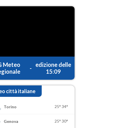
G Meteo
edizione delle
-
gionale
15:09
o città italiane
25°
34°
Torino
25°
30°
Genova