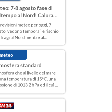
eo: 7-8 agosto fase di
tempo al Nord! Calura
o a Ferragosto
revisioni meteo per oggi, 7
to, vedono temporali e rischio
fragi al Nord mentre al
tro-Sud sole e caldo sempre
to intenso.
imeteo
mosfera standard
osfera che al livello del mare
una temperatura di 15°C, una
ssione di 1013,2 hPa ed il cui ...