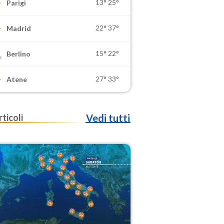
13°
25°
Parigi
22°
37°
Madrid
15°
22°
Berlino
27°
33°
Atene
rticoli
Vedi tutti