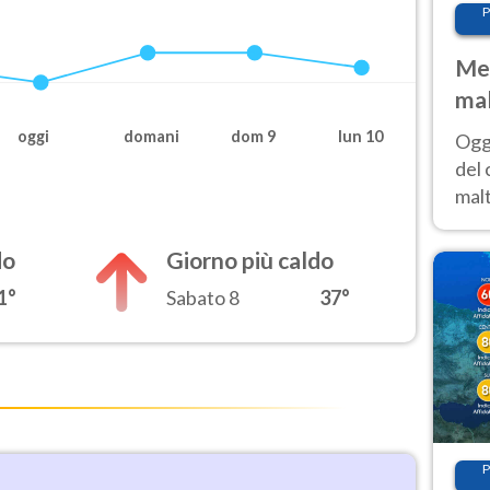
P
Met
mal
nub
oggi
domani
dom 9
lun 10
Oggi
es
del 
malt
estr
prev
do
Giorno più caldo
1°
Sabato 8
37°
P