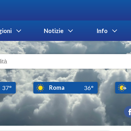
ioni
Notizie
Info
Roma
37°
36°