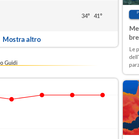
P
34°
41°
Met
bre
Mostra altro
Nor
Le p
dell
o Guidi
parz
al 
40 g