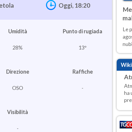
etola
Oggi, 18:20
Met
mal
fin
Le p
Umidità
agos
nubi
28%
13°
Cen
mol
Wik
Direzione
Raffiche
At
Atm
OSO
-
ha 
pre
Visibilità
-