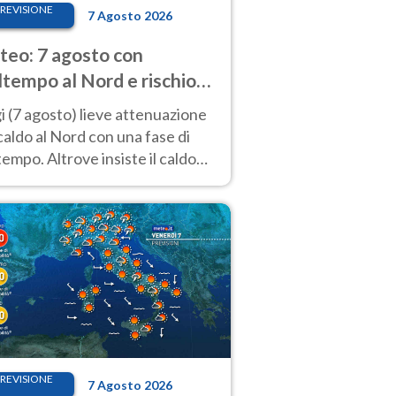
REVISIONE
7 Agosto 2026
eo: 7 agosto con
tempo al Nord e rischio
ifragi. Altrove caldo
 (7 agosto) lieve attenuazione
tremo
caldo al Nord con una fase di
empo. Altrove insiste il caldo
emo con picchi di 40°C. Le
isioni
REVISIONE
7 Agosto 2026