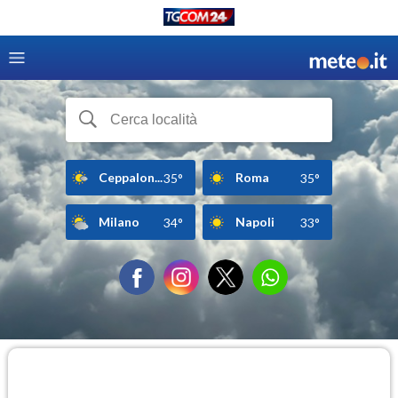
Ceppalon...
Roma
35°
35°
Milano
Napoli
34°
33°