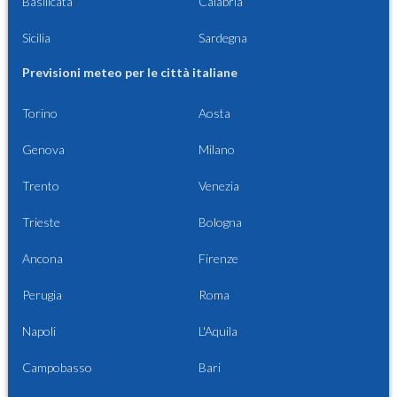
Basilicata
Calabria
Sicilia
Sardegna
Previsioni meteo per le città italiane
Torino
Aosta
Genova
Milano
Trento
Venezia
Trieste
Bologna
Ancona
Firenze
Perugia
Roma
Napoli
L'Aquila
Campobasso
Bari