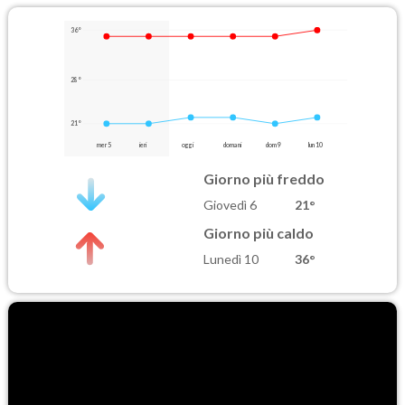
36°
28°
21°
mer 5
ieri
oggi
domani
dom 9
lun 10
Giorno più freddo
Giovedì 6
21°
Giorno più caldo
Lunedì 10
36°