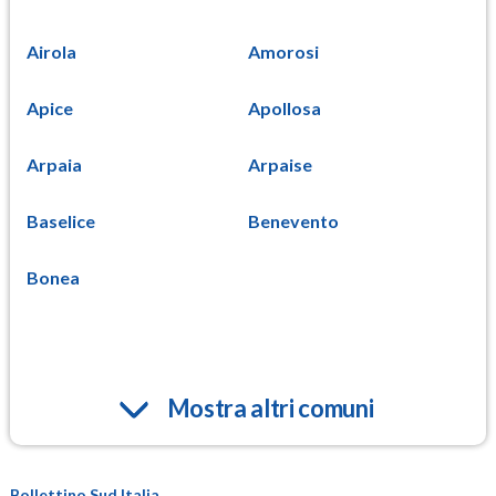
Airola
Amorosi
Apice
Apollosa
Arpaia
Arpaise
Baselice
Benevento
Bonea
Mostra altri comuni
Bollettino Sud Italia