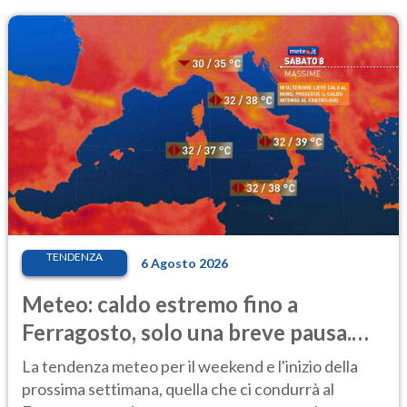
TENDENZA
6 Agosto 2026
Meteo: caldo estremo fino a
Ferragosto, solo una breve pausa.
Ecco dove
La tendenza meteo per il weekend e l'inizio della
prossima settimana, quella che ci condurrà al