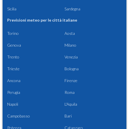
Sicilia
Sardegna
Previsioni meteo per le città italiane
Torino
Aosta
Genova
Milano
Trento
Venezia
Trieste
Bologna
Ancona
Firenze
Perugia
Roma
Napoli
L'Aquila
Campobasso
Bari
Potenza
Catanzaro