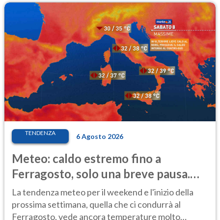
TENDENZA
6 Agosto 2026
Meteo: caldo estremo fino a
Ferragosto, solo una breve pausa.
Ecco dove
La tendenza meteo per il weekend e l'inizio della
prossima settimana, quella che ci condurrà al
Ferragosto, vede ancora temperature molto