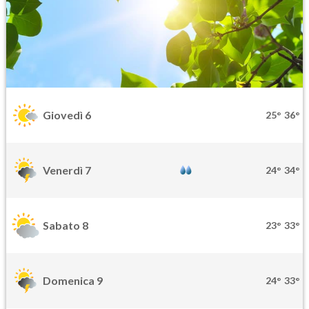
Giovedì 6
25°
36°
Venerdì 7
24°
34°
Sabato 8
23°
33°
Domenica 9
24°
33°