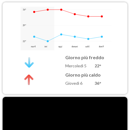
36°
29°
22°
mar 4
ieri
oggi
domani
sab 8
dom 9
Giorno più freddo
Mercoledì 5
22°
Giorno più caldo
Giovedì 6
36°