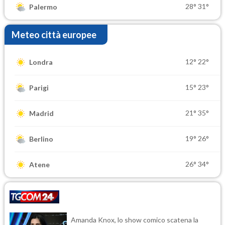
28°
31°
Palermo
Meteo città europee
12°
22°
Londra
15°
23°
Parigi
21°
35°
Madrid
19°
26°
Berlino
26°
34°
Atene
Amanda Knox, lo show comico scatena la