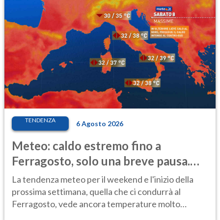
TENDENZA
6 Agosto 2026
Meteo: caldo estremo fino a
Ferragosto, solo una breve pausa.
Ecco dove
La tendenza meteo per il weekend e l'inizio della
prossima settimana, quella che ci condurrà al
Ferragosto, vede ancora temperature molto
elevate