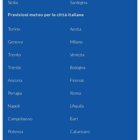
Sicilia
Sardegna
Previsioni meteo per le città italiane
Torino
Aosta
Genova
Milano
Trento
Venezia
Trieste
Bologna
Ancona
Firenze
Perugia
Roma
Napoli
L'Aquila
Campobasso
Bari
Potenza
Catanzaro