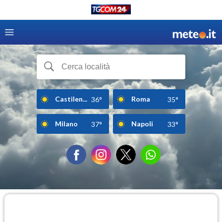
Castilen...
Roma
36°
35°
Milano
Napoli
37°
33°