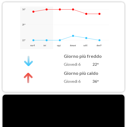
36°
29°
22°
mar 4
ieri
oggi
domani
sab 8
dom 9
Giorno più freddo
Giovedì 6
22°
Giorno più caldo
Giovedì 6
36°