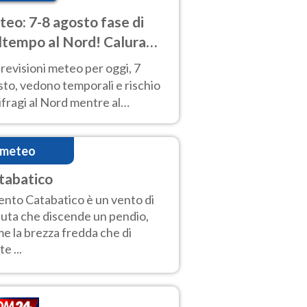
eo: 7-8 agosto fase di
tempo al Nord! Calura
o a Ferragosto
revisioni meteo per oggi, 7
to, vedono temporali e rischio
fragi al Nord mentre al
tro-Sud sole e caldo sempre
to intenso.
imeteo
tabatico
Vento Catabatico è un vento di
uta che discende un pendio,
e la brezza fredda che di
e ...