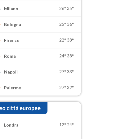
26°
35°
Milano
25°
36°
Bologna
22°
38°
Firenze
24°
38°
Roma
27°
33°
Napoli
27°
32°
Palermo
o città europee
12°
24°
Londra