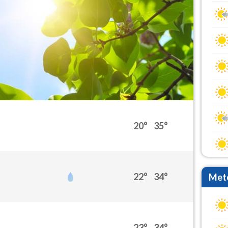
20°
35°
22°
34°
Mete
23°
34°