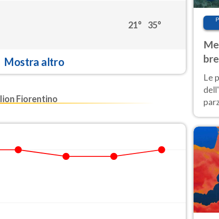
P
21°
35°
Met
bre
Mostra altro
Nor
Le p
dell
ion Fiorentino
parz
al 
40 g