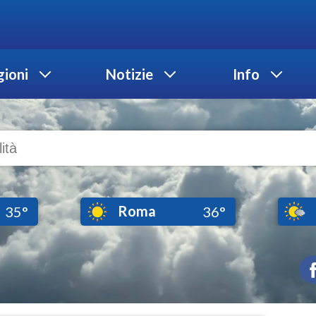
ioni
Notizie
Info
Roma
35°
36°