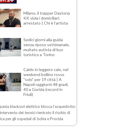
Milano, il trapper Daytona
KK viola i domiciliari:
arrestato | Chi è l'artista
Sedici giorni alla guida
senza riposo settimanale,
multato autista di bus
turistico a Torino
Caldo in leggero calo, nel
weekend bollino rosso
"solo" per 19 città | A
Napoli raggiunti 48 gradi,
40 a Gorizia (record in
Friuli)
ania blackout elettrico blocca l'acquedotto:
intervento dei tecnici rientrato il rischio di
drica per gli ospedali di Ischia e Procida