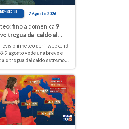
REVISIONE
7 Agosto 2026
eo: fino a domenica 9
ve tregua dal caldo al
d! Altrove calura e afa
revisioni meteo per il weekend
'8-9 agosto vede una breve e
iale tregua dal caldo estremo
Nord mentre altrove persistono
radi.