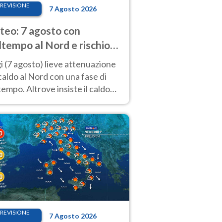
REVISIONE
7 Agosto 2026
eo: 7 agosto con
tempo al Nord e rischio
ifragi. Altrove caldo
 (7 agosto) lieve attenuazione
tremo
caldo al Nord con una fase di
empo. Altrove insiste il caldo
emo con picchi di 40°C. Le
isioni
REVISIONE
7 Agosto 2026