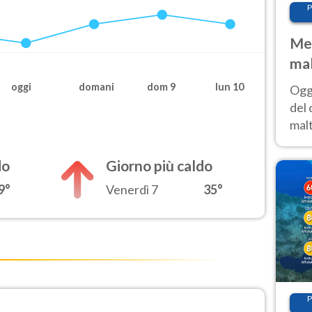
P
Met
mal
nub
oggi
domani
dom 9
lun 10
Oggi
es
del 
malt
estr
prev
do
Giorno più caldo
9°
Venerdì 7
35°
P