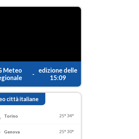
G Meteo
edizione delle
-
gionale
15:09
o città italiane
25°
34°
Torino
25°
30°
Genova