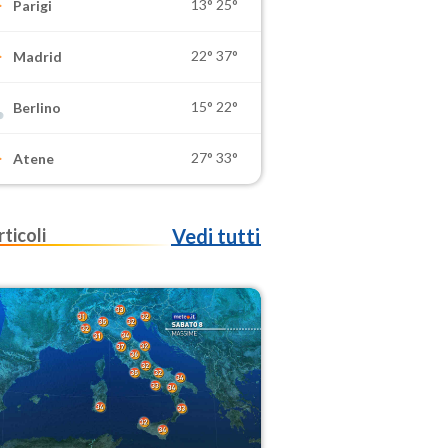
13°
25°
Parigi
22°
37°
Madrid
15°
22°
Berlino
27°
33°
Atene
rticoli
Vedi tutti