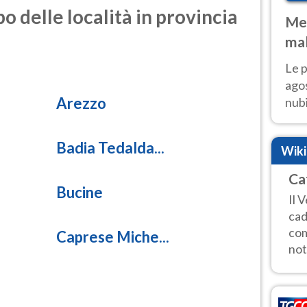
o delle località in provincia
Met
mal
fin
Le p
agos
Arezzo
nubi
Cen
mol
Badia Tedalda...
Wik
Ca
Bucine
Il 
cad
com
Caprese Miche...
nott