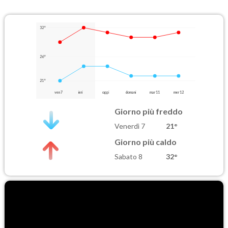
32°
26°
21°
ven 7
ieri
oggi
domani
mar 11
mer 12
Giorno più freddo
Venerdì 7
21°
Giorno più caldo
Sabato 8
32°