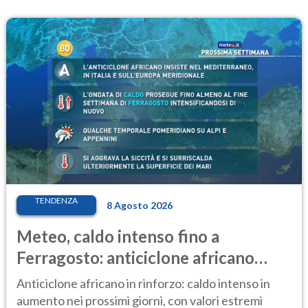
TENDENZA
8 Agosto 2026
Meteo, caldo intenso fino a
Ferragosto: anticiclone africano
ancora protagonista
Anticiclone africano in rinforzo: caldo intenso in
aumento nei prossimi giorni, con valori estremi