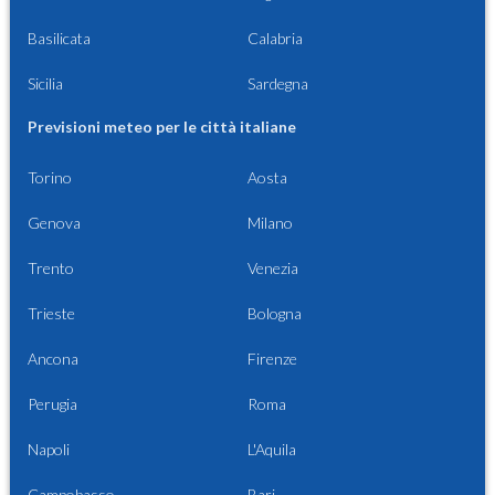
Basilicata
Calabria
Sicilia
Sardegna
Previsioni meteo per le città italiane
Torino
Aosta
Genova
Milano
Trento
Venezia
Trieste
Bologna
Ancona
Firenze
Perugia
Roma
Napoli
L'Aquila
Campobasso
Bari