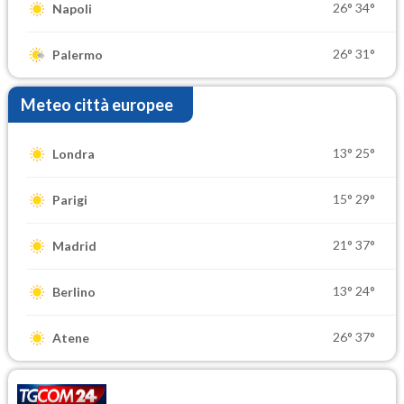
26°
34°
Napoli
26°
31°
Palermo
Meteo città europee
13°
25°
Londra
15°
29°
Parigi
21°
37°
Madrid
13°
24°
Berlino
26°
37°
Atene