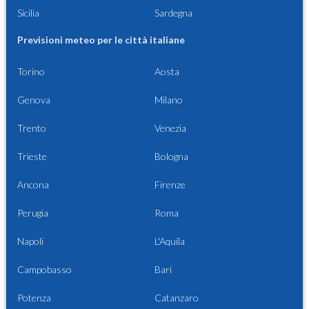
Sicilia
Sardegna
Previsioni meteo per le città italiane
Torino
Aosta
Genova
Milano
Trento
Venezia
Trieste
Bologna
Ancona
Firenze
Perugia
Roma
Napoli
L'Aquila
Campobasso
Bari
Potenza
Catanzaro