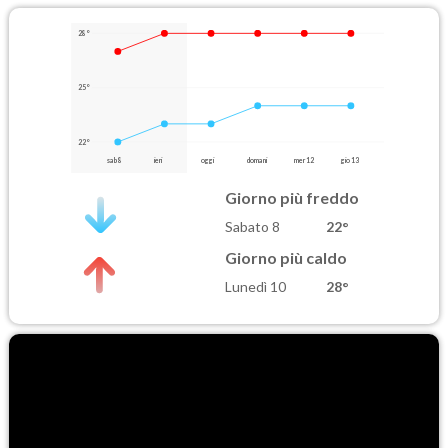
28°
25°
22°
sab 8
ieri
oggi
domani
mer 12
gio 13
Giorno più freddo
Sabato 8
22°
Giorno più caldo
Lunedì 10
28°