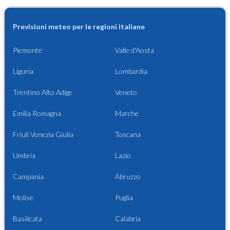
Previsioni meteo per le regioni italiane
Piemonte
Valle d'Aosta
Liguria
Lombardia
Trentino Alto Adige
Veneto
Emilia Romagna
Marche
Friuli Venezia Giulia
Toscana
Umbria
Lazio
Campania
Abruzzo
Molise
Puglia
Basilicata
Calabria