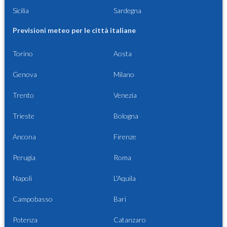
Sicilia
Sardegna
Previsioni meteo per le città italiane
Torino
Aosta
Genova
Milano
Trento
Venezia
Trieste
Bologna
Ancona
Firenze
Perugia
Roma
Napoli
L'Aquila
Campobasso
Bari
Potenza
Catanzaro