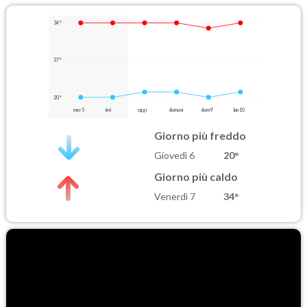
34°
27°
20°
mer 5
ieri
oggi
domani
dom 9
lun 10
Giorno più freddo
Giovedì 6
20°
Giorno più caldo
Venerdì 7
34°