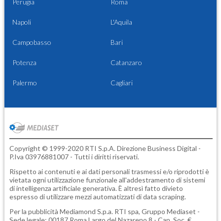
Perugia
Roma
Napoli
L'Aquila
Campobasso
Bari
Potenza
Catanzaro
Palermo
Cagliari
Copyright © 1999-2020 RTI S.p.A. Direzione Business Digital -
P.Iva 03976881007 - Tutti i diritti riservati.
Rispetto ai contenuti e ai dati personali trasmessi e/o riprodotti è
vietata ogni utilizzazione funzionale all'addestramento di sistemi
di intelligenza artificiale generativa. È altresì fatto divieto
espresso di utilizzare mezzi automatizzati di data scraping.
Per la pubblicità
Mediamond S.p.a.
RTI spa, Gruppo Mediaset -
Sede legale: 00187 Roma Largo del Nazareno 8 - Cap. Soc. €