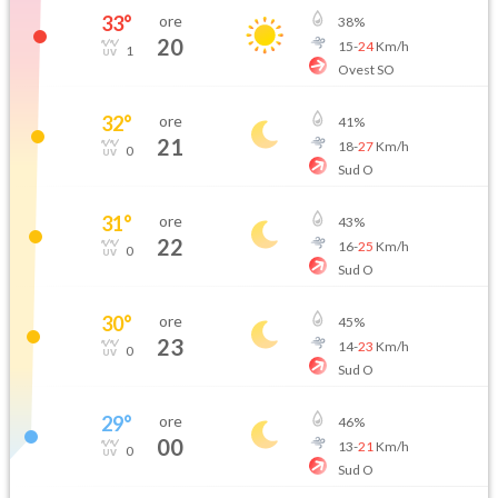
33
°
ore
38
%
20
15
-
24
Km/h
1
Ovest SO
32
°
ore
41
%
21
18
-
27
Km/h
0
Sud O
31
°
ore
43
%
22
16
-
25
Km/h
0
Sud O
30
°
ore
45
%
23
14
-
23
Km/h
0
Sud O
29
°
ore
46
%
00
13
-
21
Km/h
0
Sud O