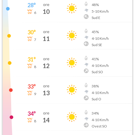
28
°
ore
48
%
10
5
-
10
Km/h
6
Sud E
30
°
ore
45
%
11
4
-
10
Km/h
7
Sud SE
31
°
ore
41
%
12
4
-
10
Km/h
8
Sud SO
33
°
ore
38
%
13
4
-
10
Km/h
9
Sud O
34
°
ore
34
%
14
4
-
10
Km/h
8
Ovest SO