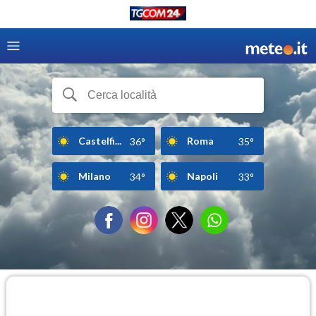
Castelfi...
Roma
36°
35°
Milano
Napoli
34°
33°