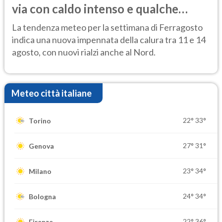
via con caldo intenso e qualche
temporale
La tendenza meteo per la settimana di Ferragosto
indica una nuova impennata della calura tra 11 e 14
agosto, con nuovi rialzi anche al Nord.
Meteo città italiane
22°
33°
Torino
27°
31°
Genova
23°
34°
Milano
24°
34°
Bologna
22°
36°
Firenze