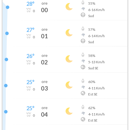
28
°
ore
55
%
00
6
-
16
Km/h
0
Sud
27
°
ore
57
%
01
6
-
14
Km/h
0
Sud
26
°
ore
58
%
02
5
-
13
Km/h
0
Sud SE
25
°
ore
60
%
03
4
-
11
Km/h
0
Est SE
25
°
ore
62
%
04
4
-
11
Km/h
0
Est SE