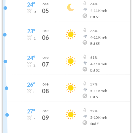
24
°
ore
64
%
05
4
-
11
Km/h
0
Est SE
23
°
ore
66
%
06
4
-
11
Km/h
1
Est SE
24
°
ore
61
%
07
4
-
11
Km/h
2
Est SE
26
°
ore
57
%
08
5
-
11
Km/h
3
Est SE
27
°
ore
52
%
09
5
-
10
Km/h
4
Sud E