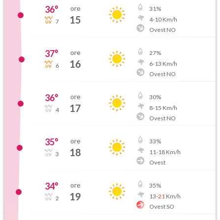
36
°
ore
31
%
15
4
-
10
Km/h
7
Ovest NO
37
°
ore
27
%
16
6
-
13
Km/h
6
Ovest NO
36
°
ore
30
%
17
8
-
15
Km/h
4
Ovest NO
35
°
ore
33
%
18
11
-
18
Km/h
3
Ovest
34
°
ore
35
%
19
13
-
21
Km/h
2
Ovest SO