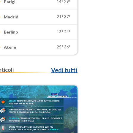
14°
29°
Parigi
21°
37°
Madrid
13°
24°
Berlino
25°
36°
Atene
rticoli
Vedi tutti