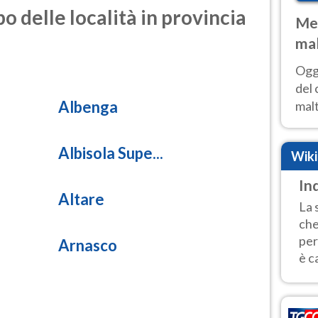
o delle località in provincia
Met
mal
nub
Oggi
es
del 
Albenga
malt
estr
prev
Albisola Supe...
Wik
Ind
Altare
La 
che
per
Arnasco
è c