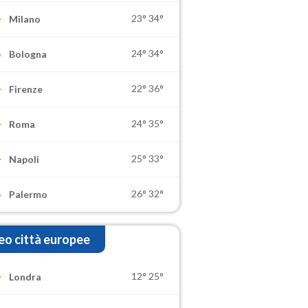
23°
34°
Milano
24°
34°
Bologna
22°
36°
Firenze
24°
35°
Roma
25°
33°
Napoli
26°
32°
Palermo
o città europee
12°
25°
Londra