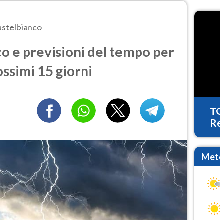
stelbianco
o e previsioni del tempo per
ossimi 15 giorni
T
Re
Mete