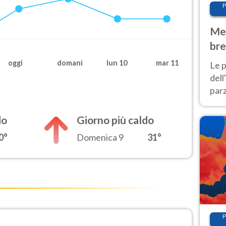
P
Met
bre
Nor
oggi
domani
lun 10
mar 11
Le p
dell
parz
al 
40 g
do
Giorno più caldo
0°
Domenica 9
31°
P