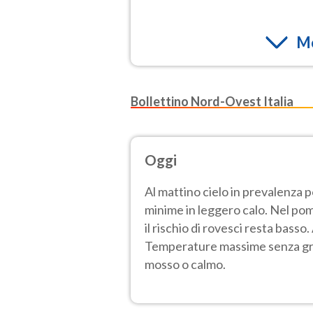
Mo
Bollettino Nord-Ovest Italia
Oggi
Al mattino cielo in prevalenza 
minime in leggero calo. Nel pom
il rischio di rovesci resta bass
Temperature massime senza gros
mosso o calmo.