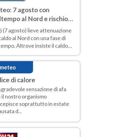
eo: 7 agosto con
tempo al Nord e rischio
ifragi. Altrove caldo
 (7 agosto) lieve attenuazione
tremo
caldo al Nord con una fase di
empo. Altrove insiste il caldo
emo con picchi di 40°C. Le
isioni
imeteo
ice di calore
sgradevole sensazione di afa
 il nostro organismo
cepisce soprattutto in estate
ausata d...