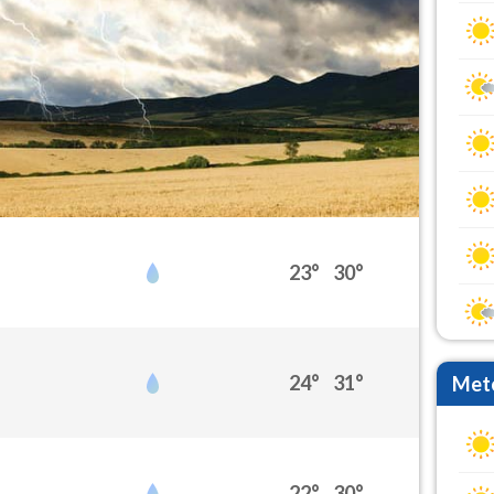
23°
30°
24°
31°
Mete
22°
30°