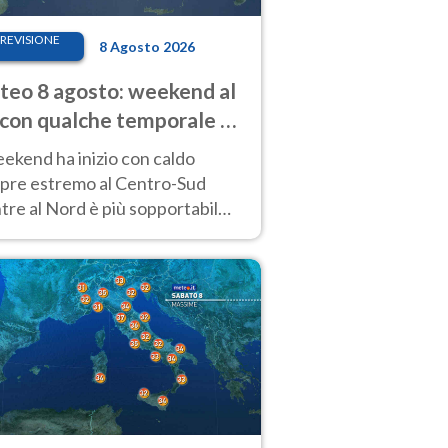
REVISIONE
8 Agosto 2026
eo 8 agosto: weekend al
 con qualche temporale e
do estremo al Centro-Sud
eekend ha inizio con caldo
pre estremo al Centro-Sud
re al Nord è più sopportabile
 a domenica 9. Temporali di
re sui rilievi.