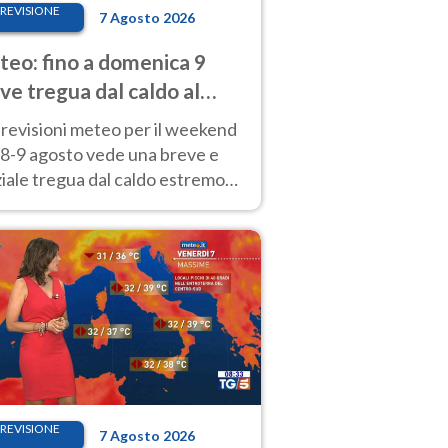
REVISIONE
7 Agosto 2026
eo: fino a domenica 9
ve tregua dal caldo al
d! Altrove calura e afa
revisioni meteo per il weekend
'8-9 agosto vede una breve e
iale tregua dal caldo estremo
Nord mentre altrove persistono
radi.
REVISIONE
7 Agosto 2026