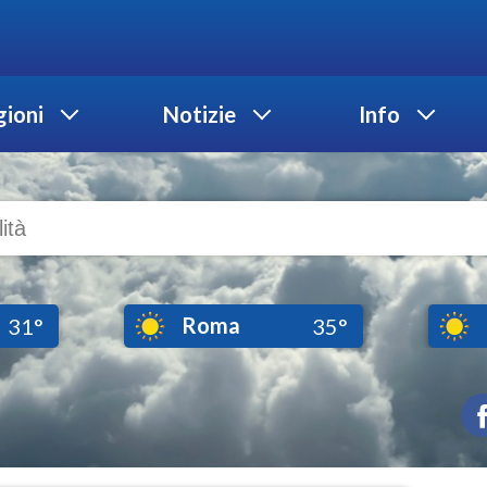
ioni
Notizie
Info
Roma
31°
35°