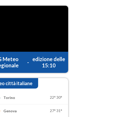
G Meteo
edizione delle
-
gionale
15:10
o città italiane
22°
30°
Torino
27°
31°
Genova