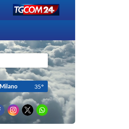
Milano
35°