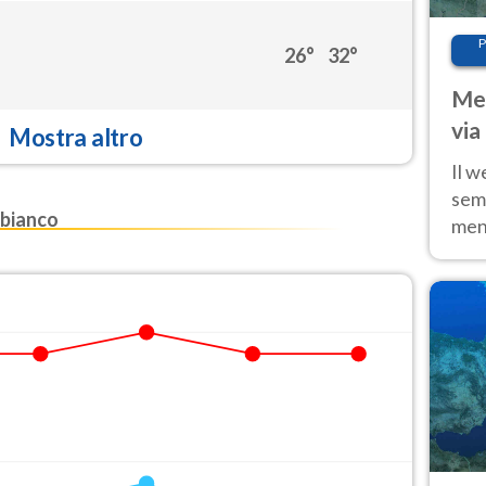
P
26°
32°
Met
via
Mostra altro
cal
Il w
sem
bianco
ment
fino
calo