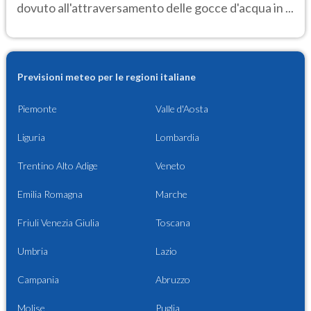
dovuto all'attraversamento delle gocce d'acqua in ...
Previsioni meteo per le regioni italiane
Piemonte
Valle d'Aosta
Liguria
Lombardia
Trentino Alto Adige
Veneto
Emilia Romagna
Marche
Friuli Venezia Giulia
Toscana
Umbria
Lazio
Campania
Abruzzo
Molise
Puglia