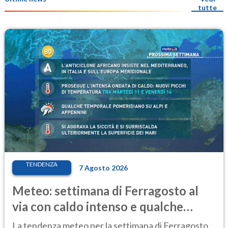
tutte
TENDENZA
7 Agosto 2026
Meteo: settimana di Ferragosto al
via con caldo intenso e qualche
temporale
La tendenza meteo per la settimana di Ferragosto