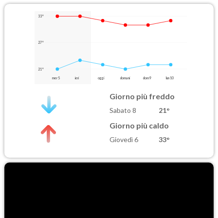
33°
27°
21°
mer 5
ieri
oggi
domani
dom 9
lun 10
Giorno più freddo
Sabato 8
21°
Giorno più caldo
Giovedì 6
33°