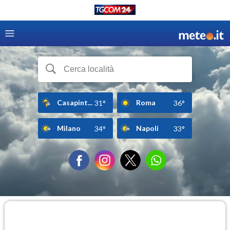
Casapint...
Roma
31°
36°
Milano
Napoli
34°
33°