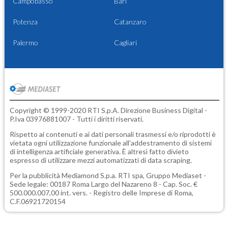
Campobasso
Bari
Potenza
Catanzaro
Palermo
Cagliari
Copyright © 1999-2020 RTI S.p.A. Direzione Business Digital -
P.Iva 03976881007 - Tutti i diritti riservati.
Rispetto ai contenuti e ai dati personali trasmessi e/o riprodotti è
vietata ogni utilizzazione funzionale all'addestramento di sistemi
di intelligenza artificiale generativa. È altresì fatto divieto
espresso di utilizzare mezzi automatizzati di data scraping.
Per la pubblicità
Mediamond S.p.a.
RTI spa, Gruppo Mediaset -
Sede legale: 00187 Roma Largo del Nazareno 8 - Cap. Soc. €
500.000.007,00 int. vers. - Registro delle Imprese di Roma,
C.F.06921720154