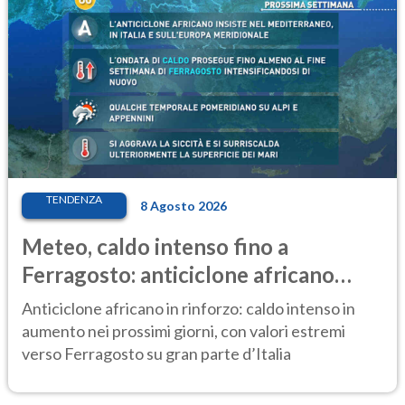
TENDENZA
8 Agosto 2026
Meteo, caldo intenso fino a
Ferragosto: anticiclone africano
ancora protagonista
Anticiclone africano in rinforzo: caldo intenso in
aumento nei prossimi giorni, con valori estremi
verso Ferragosto su gran parte d’Italia