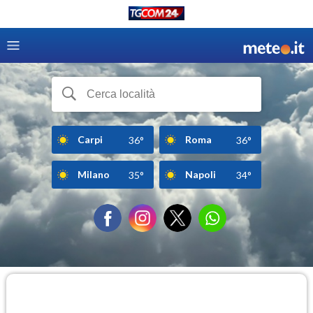
Carpi
Roma
36°
36°
Milano
Napoli
35°
34°