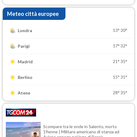
Meteo città europee
13°
30°
Londra
17°
32°
Parigi
21°
35°
Madrid
15°
31°
Berlino
28°
35°
Atene
Scompare tra le onde in Salento, morto
19enne | Militare americano di stanza ad
Aviano annega nel lago di Barcis