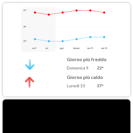
37°
29°
22°
ven 7
ieri
oggi
domani
mar 11
mer 12
Giorno più freddo
Domenica 9
22°
Giorno più caldo
Lunedì 10
37°