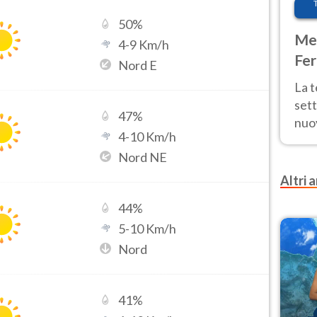
50
%
Met
4
-
9
Km/h
Fer
Nord E
int
La 
sett
47
%
nuov
4
-
10
Km/h
11 e
Nord NE
anc
Altri a
44
%
5
-
10
Km/h
Nord
41
%