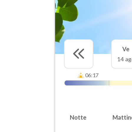
Ve
14 ag
06:17
Notte
Mattin