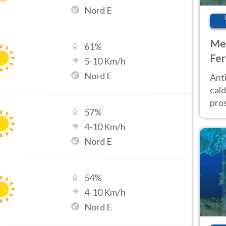
Nord E
Met
61
%
Fer
5
-
10
Km/h
afr
Nord E
Anti
pro
cald
pros
57
%
ver
4
-
10
Km/h
d’It
Nord E
54
%
4
-
10
Km/h
Nord E