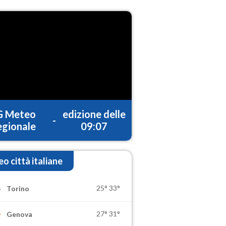
G Meteo
edizione delle
-
gionale
09:07
o città italiane
25°
33°
Torino
27°
31°
Genova