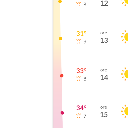
12
8
31
°
ore
13
9
33
°
ore
14
8
34
°
ore
15
7