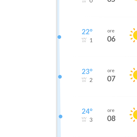
0
22
°
ore
06
1
23
°
ore
07
2
24
°
ore
08
3