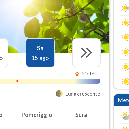
Sa
o
15 ago
20:16
Luna crescente
Mete
o
Pomeriggio
Sera