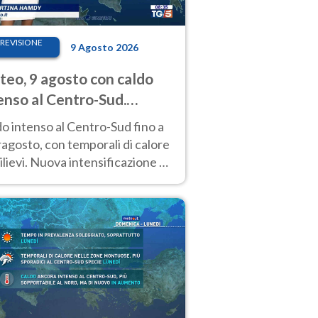
REVISIONE
9 Agosto 2026
eo, 9 agosto con caldo
enso al Centro-Sud.
porali sui rilievi
o intenso al Centro-Sud fino a
agosto, con temporali di calore
rilievi. Nuova intensificazione la
sima settimana, con valori
o i 40 °C