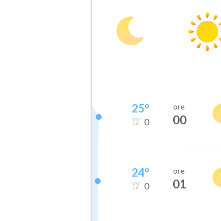
25
°
ore
00
0
24
°
ore
01
0