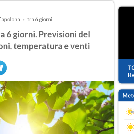
Capolona
tra 6 giorni
 6 giorni. Previsioni del
oni, temperatura e venti
T
Re
Mete