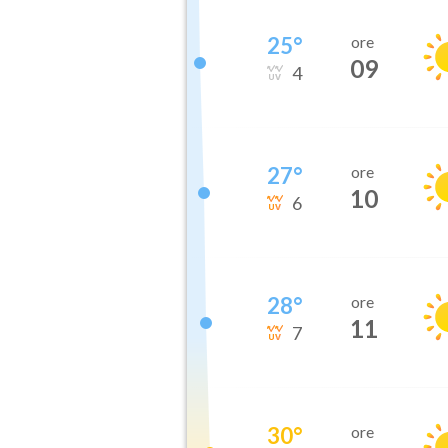
25
°
ore
09
4
27
°
ore
10
6
28
°
ore
11
7
30
°
ore