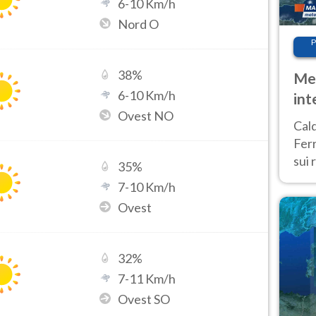
6
-
10
Km/h
Nord O
P
38
%
Met
6
-
10
Km/h
int
Ovest NO
Tem
Cald
Ferr
sui 
35
%
pros
7
-
10
Km/h
vers
Ovest
32
%
7
-
11
Km/h
Ovest SO