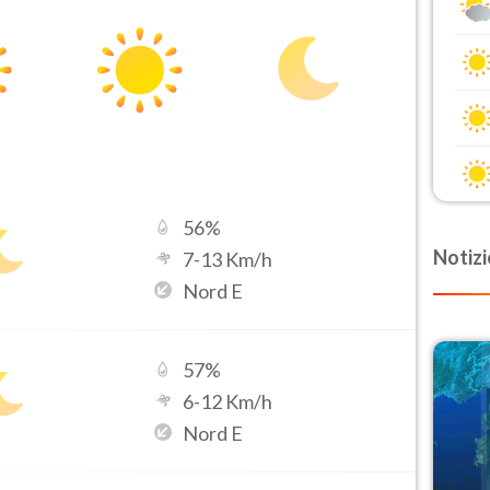
56
%
Notizi
7
-
13
Km/h
Nord E
57
%
6
-
12
Km/h
Nord E