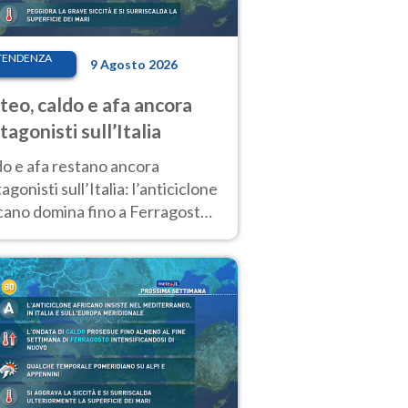
TENDENZA
9 Agosto 2026
eo, caldo e afa ancora
tagonisti sull’Italia
do e afa restano ancora
agonisti sull’Italia: l’anticiclone
cano domina fino a Ferragosto,
potrebbe arrivare un primo
biamento