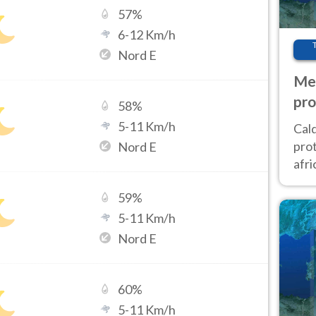
57
%
6
-
12
Km/h
Nord E
Met
pro
58
%
5
-
11
Km/h
Cal
prot
Nord E
afri
poi 
59
%
cam
5
-
11
Km/h
Nord E
60
%
5
-
11
Km/h