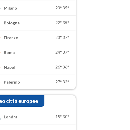
23°
35°
Milano
22°
35°
Bologna
23°
37°
Firenze
24°
37°
Roma
26°
36°
Napoli
27°
32°
Palermo
o città europee
15°
30°
Londra