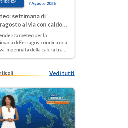
TENDENZA
7 Agosto 2026
eo: settimana di
ragosto al via con caldo
enso e qualche temporale
tendenza meteo per la
imana di Ferragosto indica una
a impennata della calura tra
 14 agosto, con nuovi rialzi
he al Nord.
rticoli
Vedi tutti