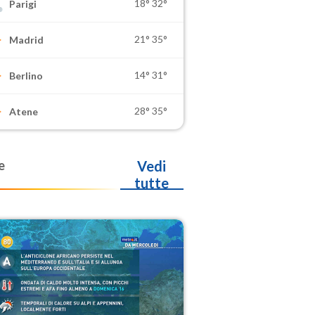
18°
32°
Parigi
21°
35°
Madrid
14°
31°
Berlino
28°
35°
Atene
e
Vedi
tutte