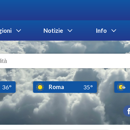
ioni
Notizie
Info
Roma
36°
35°