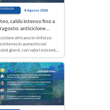
TENDENZA
8 Agosto 2026
eo, caldo intenso fino a
ragosto: anticiclone
icano ancora
ciclone africano in rinforzo:
tagonista
o intenso in aumento nei
simi giorni, con valori estremi
so Ferragosto su gran parte
alia