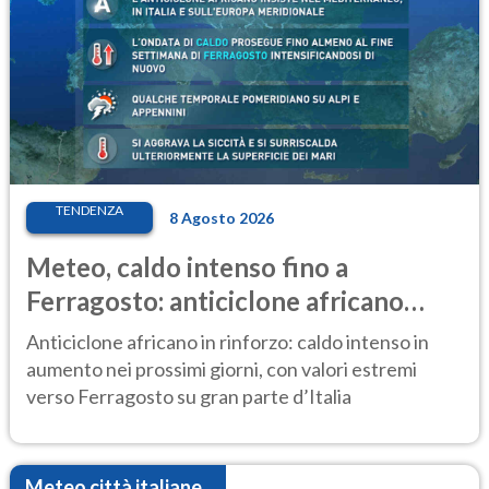
TENDENZA
8 Agosto 2026
Meteo, caldo intenso fino a
Ferragosto: anticiclone africano
ancora protagonista
Anticiclone africano in rinforzo: caldo intenso in
aumento nei prossimi giorni, con valori estremi
verso Ferragosto su gran parte d’Italia
Meteo città italiane