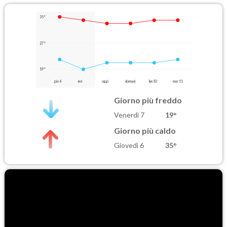
35°
27°
19°
gio 6
ieri
oggi
domani
lun 10
mar 11
Giorno più freddo
Venerdì 7
19°
Giorno più caldo
Giovedì 6
35°