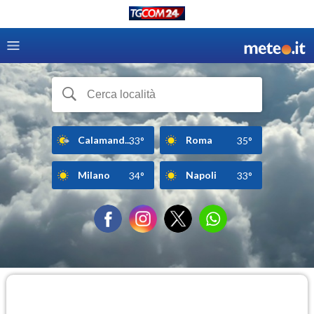
Calamand...
Roma
33°
35°
Milano
Napoli
34°
33°