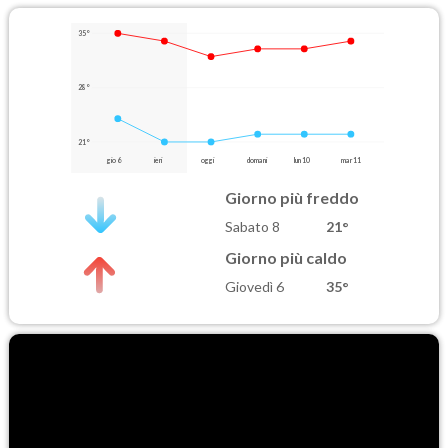
35°
28°
21°
gio 6
ieri
oggi
domani
lun 10
mar 11
Giorno più freddo
Sabato 8
21°
Giorno più caldo
Giovedì 6
35°