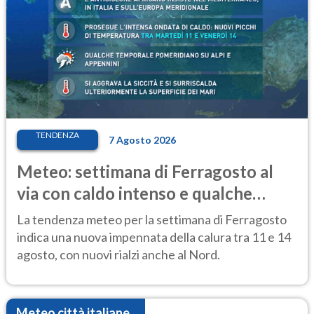
TENDENZA
7 Agosto 2026
Meteo: settimana di Ferragosto al
via con caldo intenso e qualche
temporale
La tendenza meteo per la settimana di Ferragosto
indica una nuova impennata della calura tra 11 e 14
agosto, con nuovi rialzi anche al Nord.
Meteo città italiane