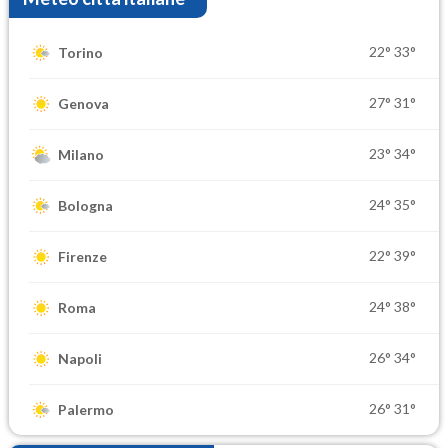
22°
33°
Torino
27°
31°
Genova
23°
34°
Milano
24°
35°
Bologna
22°
39°
Firenze
24°
38°
Roma
26°
34°
Napoli
26°
31°
Palermo