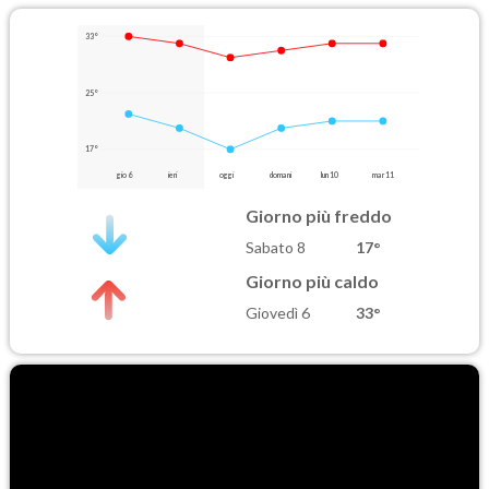
33°
25°
17°
gio 6
ieri
oggi
domani
lun 10
mar 11
Giorno più freddo
Sabato 8
17°
Giorno più caldo
Giovedì 6
33°