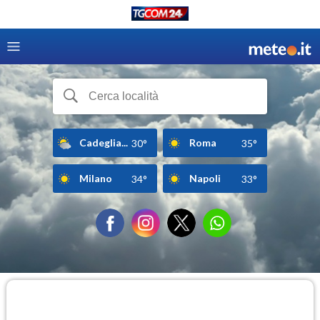
Cadeglia...
Roma
30°
35°
Milano
Napoli
34°
33°