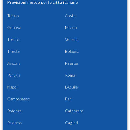
Previsioni meteo per le città italiane
Torino
Aosta
Genova
Milano
Trento
Venezia
Trieste
Bologna
Ancona
Firenze
Perugia
Roma
Napoli
L'Aquila
Campobasso
Bari
Potenza
Catanzaro
Palermo
Cagliari