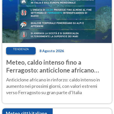
TENDENZA
8 Agosto 2026
Meteo, caldo intenso fino a
Ferragosto: anticiclone africano
ancora protagonista
Anticiclone africano in rinforzo: caldo intenso in
aumento nei prossimi giorni, con valori estremi
verso Ferragosto su gran parte d’Italia
Meteo città italiane