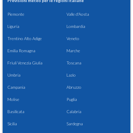
Previsioni meteo per le regioni italiane
Piemonte
Valle d'Aosta
Liguria
Lombardia
Trentino Alto Adige
Veneto
Emilia Romagna
Marche
Friuli Venezia Giulia
Toscana
Umbria
Lazio
Campania
Abruzzo
Molise
Puglia
Basilicata
Calabria
Sicilia
Sardegna