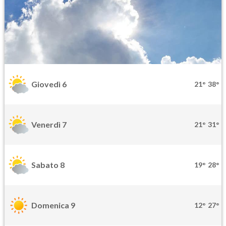
Giovedì 6
21°
38°
Venerdì 7
21°
31°
Sabato 8
19°
28°
Domenica 9
12°
27°