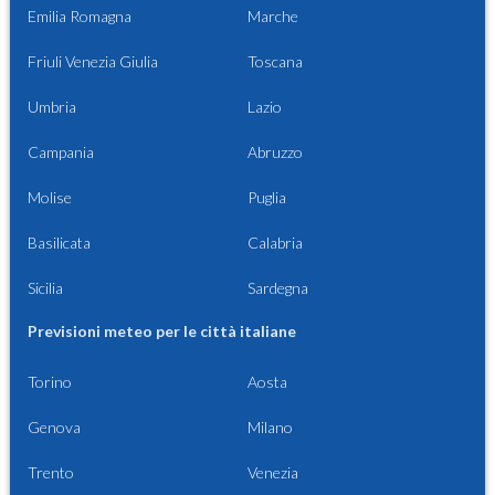
Emilia Romagna
Marche
Friuli Venezia Giulia
Toscana
Umbria
Lazio
Campania
Abruzzo
Molise
Puglia
Basilicata
Calabria
Sicilia
Sardegna
Previsioni meteo per le città italiane
Torino
Aosta
Genova
Milano
Trento
Venezia