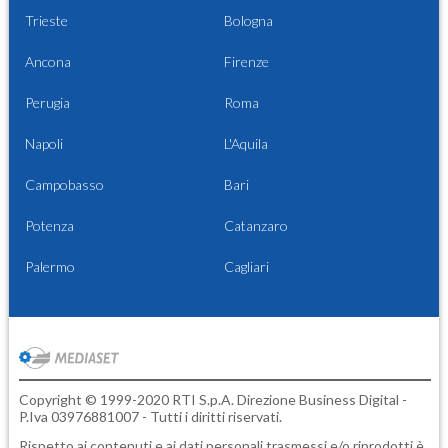
Trieste
Bologna
Ancona
Firenze
Perugia
Roma
Napoli
L'Aquila
Campobasso
Bari
Potenza
Catanzaro
Palermo
Cagliari
Copyright © 1999-2020 RTI S.p.A. Direzione Business Digital -
P.Iva 03976881007 - Tutti i diritti riservati.
Rispetto ai contenuti e ai dati personali trasmessi e/o riprodotti è