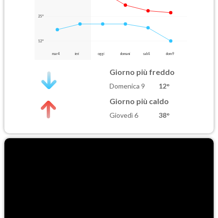
25°
12°
mar 4
ieri
oggi
domani
sab 8
dom 9
Giorno più freddo
Domenica 9
12°
Giorno più caldo
Giovedì 6
38°