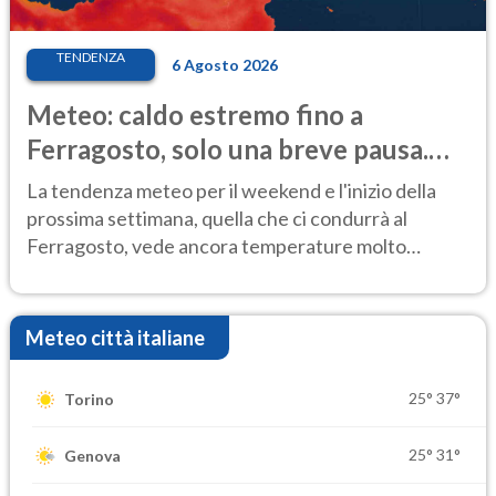
TENDENZA
6 Agosto 2026
Meteo: caldo estremo fino a
Ferragosto, solo una breve pausa.
Ecco dove
La tendenza meteo per il weekend e l'inizio della
prossima settimana, quella che ci condurrà al
Ferragosto, vede ancora temperature molto
elevate
Meteo città italiane
25°
37°
Torino
25°
31°
Genova