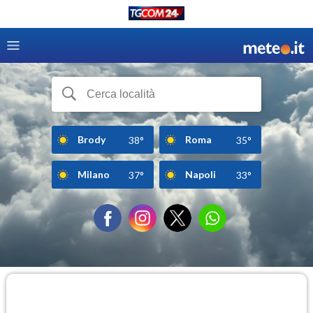
Brody
Roma
38°
35°
Milano
Napoli
37°
33°