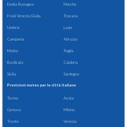
Emilia Romagna
Marche
Friuli Venezia Giulia
Toscana
Umbria
Lazio
Campania
Abruzzo
Molise
Puglia
Basilicata
Calabria
Sicilia
Sardegna
Previsioni meteo per le città italiane
Torino
Aosta
Genova
Milano
Trento
Venezia