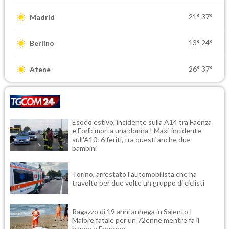
21°
37°
Madrid
13°
24°
Berlino
26°
37°
Atene
Esodo estivo, incidente sulla A14 tra Faenza
e Forlì: morta una donna | Maxi-incidente
sull'A10: 6 feriti, tra questi anche due
bambini
Torino, arrestato l'automobilista che ha
travolto per due volte un gruppo di ciclisti
Ragazzo di 19 anni annega in Salento |
Malore fatale per un 72enne mentre fa il
bagno a Fregene