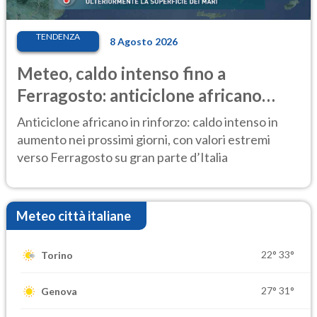
TENDENZA
8 Agosto 2026
Meteo, caldo intenso fino a
Ferragosto: anticiclone africano
ancora protagonista
Anticiclone africano in rinforzo: caldo intenso in
aumento nei prossimi giorni, con valori estremi
verso Ferragosto su gran parte d’Italia
Meteo città italiane
22°
33°
Torino
27°
31°
Genova