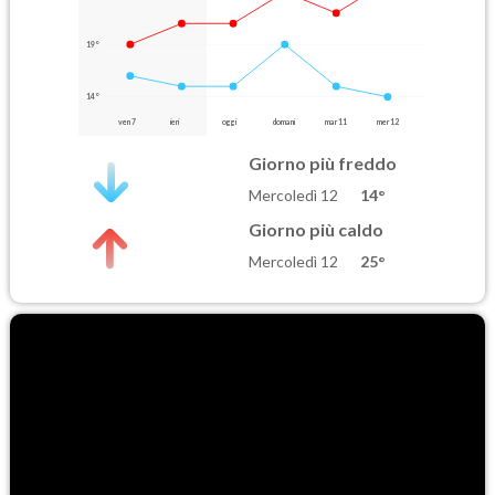
19°
14°
ven 7
ieri
oggi
domani
mar 11
mer 12
Giorno più freddo
Mercoledì 12
14°
Giorno più caldo
Mercoledì 12
25°