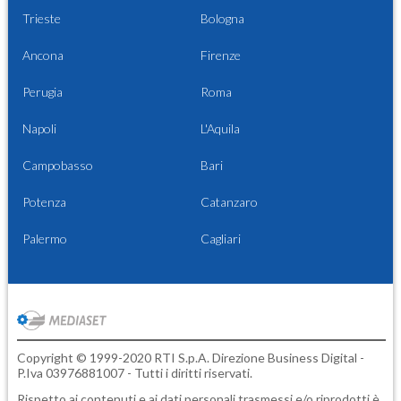
Trieste
Bologna
Ancona
Firenze
Perugia
Roma
Napoli
L'Aquila
Campobasso
Bari
Potenza
Catanzaro
Palermo
Cagliari
Copyright © 1999-2020 RTI S.p.A. Direzione Business Digital -
P.Iva 03976881007 - Tutti i diritti riservati.
Rispetto ai contenuti e ai dati personali trasmessi e/o riprodotti è