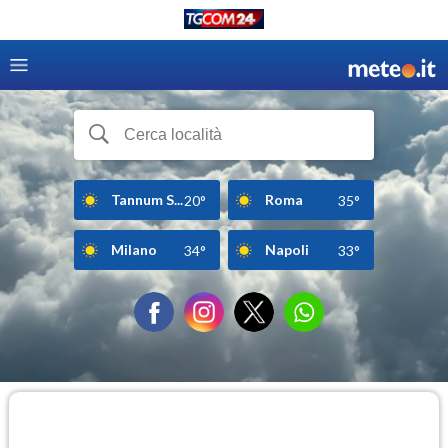
Tannum S...
Roma
20°
35°
Milano
Napoli
34°
33°