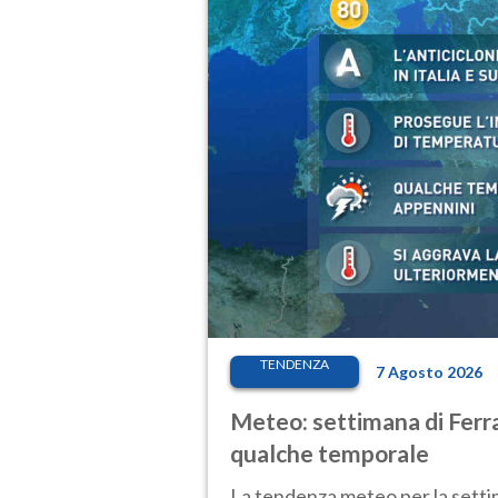
TENDENZA
7 Agosto 2026
Meteo: settimana di Ferra
qualche temporale
La tendenza meteo per la setti