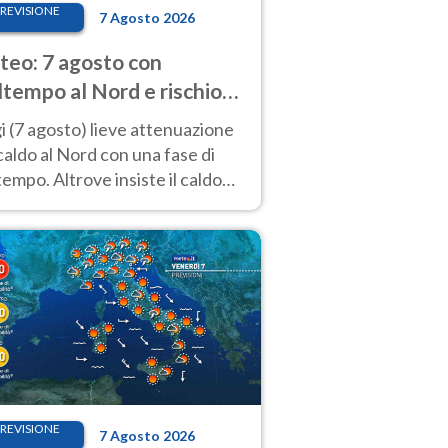
REVISIONE
7 Agosto 2026
eo: 7 agosto con
tempo al Nord e rischio
ifragi. Altrove caldo
 (7 agosto) lieve attenuazione
tremo
caldo al Nord con una fase di
empo. Altrove insiste il caldo
emo con picchi di 40°C. Le
isioni
REVISIONE
7 Agosto 2026