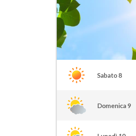
Sabato 8
Domenica 9
Lunedì 10