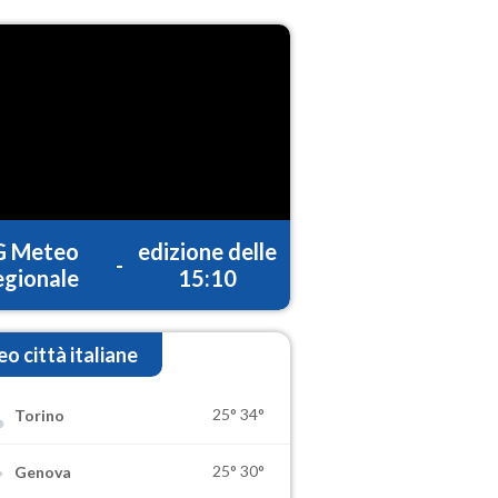
G Meteo
edizione delle
-
gionale
15:10
o città italiane
25°
34°
Torino
25°
30°
Genova