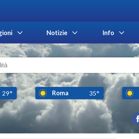
ioni
Notizie
Info
Roma
29°
35°