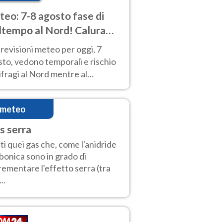
eo: 7-8 agosto fase di
tempo al Nord! Calura
o a Ferragosto
revisioni meteo per oggi, 7
to, vedono temporali e rischio
fragi al Nord mentre al
tro-Sud sole e caldo sempre
to intenso.
imeteo
s serra
ti quei gas che, come l'anidride
bonica sono in grado di
rementare l'effetto serra (tra
..