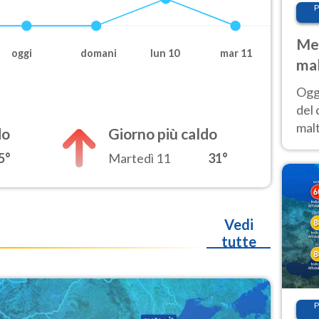
P
Met
oggi
domani
lun 10
mar 11
mal
nub
Oggi
es
del 
malt
do
Giorno più caldo
estr
5°
Martedì 11
31°
prev
Vedi
tutte
P