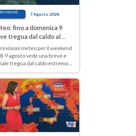
REVISIONE
7 Agosto 2026
eo: fino a domenica 9
ve tregua dal caldo al
d! Altrove calura e afa
revisioni meteo per il weekend
'8-9 agosto vede una breve e
iale tregua dal caldo estremo
Nord mentre altrove persistono
radi.