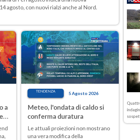
14 agosto, con nuovi rialzi anche al Nord.
TENDENZA
5 Agosto 2026
Quattro
o a
Meteo, l'ondata di caldo si
indagin
ve
conferma duratura
sospett
kend
Le attuali proiezioni non mostrano
na,
una vera modifica della