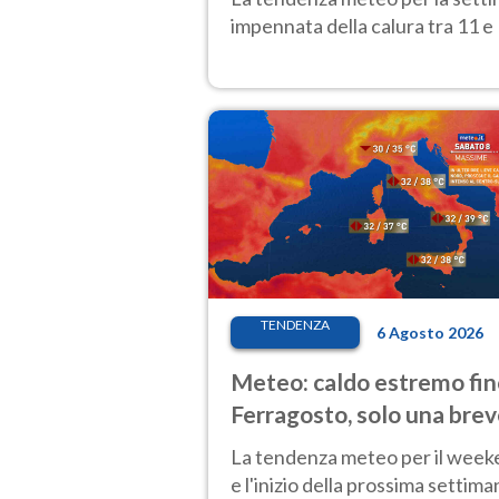
impennata della calura tra 11 e 
TENDENZA
6 Agosto 2026
Meteo: caldo estremo fin
Ferragosto, solo una bre
pausa. Ecco dove
La tendenza meteo per il wee
e l'inizio della prossima settima