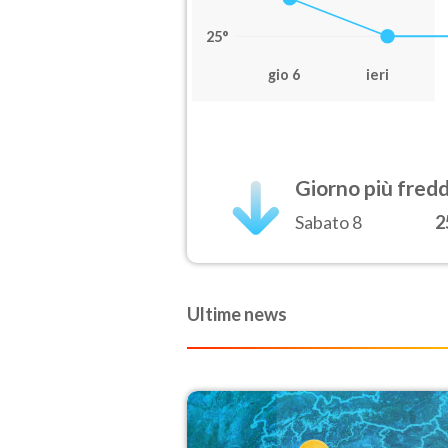
25°
gio 6
ieri
Giorno più fred
Sabato 8
2
Ultime news