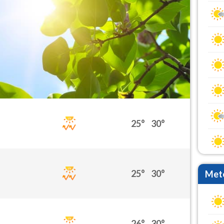
25°
30°
25°
30°
Mete
26°
30°