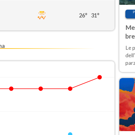
P
26°
31°
Met
bre
Nor
na
Le p
dell
parz
al 
40 g