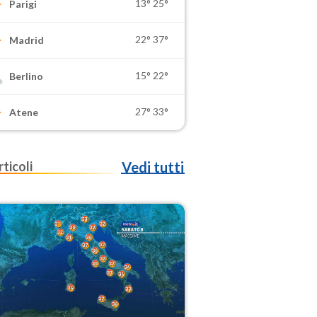
13°
25°
Parigi
22°
37°
Madrid
15°
22°
Berlino
27°
33°
Atene
rticoli
Vedi tutti