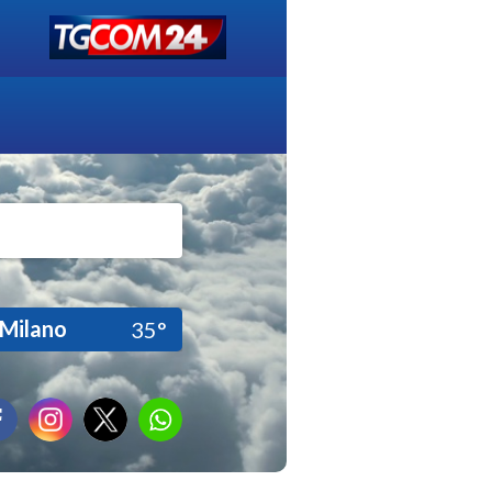
Milano
35°