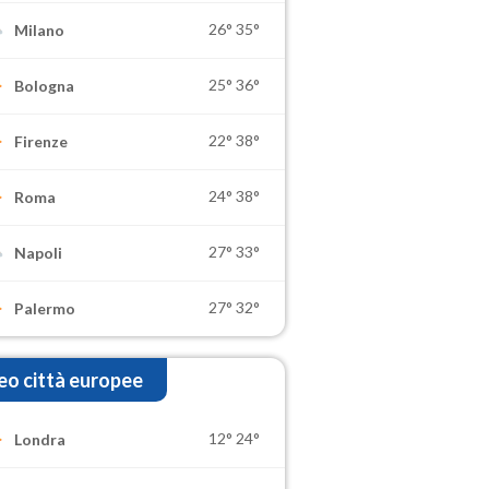
26°
35°
Milano
25°
36°
Bologna
22°
38°
Firenze
24°
38°
Roma
27°
33°
Napoli
27°
32°
Palermo
o città europee
12°
24°
Londra