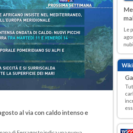
Met
mal
fin
Le p
agos
nubi
Cen
mol
Wik
Ga
Tut
car
inc
ess.
gosto al via con caldo intenso e
mana di Ferragosto indica una nuova