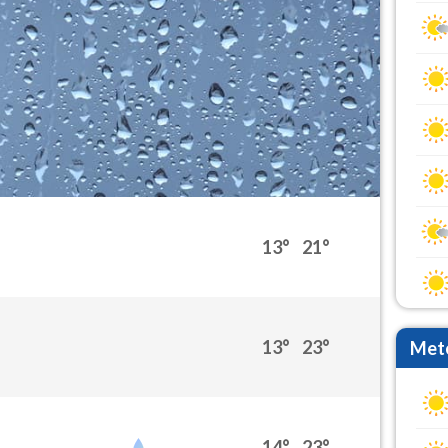
13°
21°
13°
23°
Mete
14°
23°