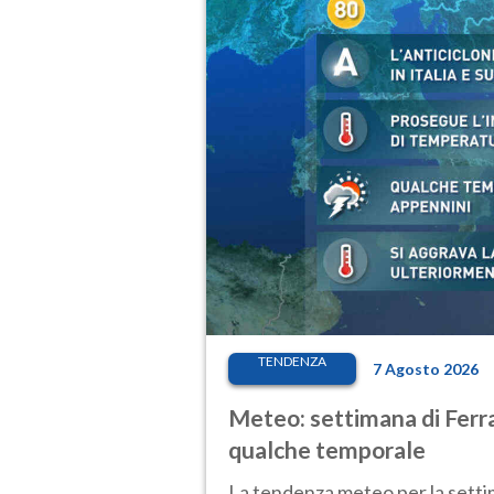
TENDENZA
7 Agosto 2026
Meteo: settimana di Ferra
qualche temporale
La tendenza meteo per la setti