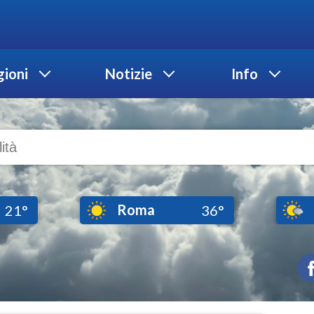
ioni
Notizie
Info
Roma
21°
36°