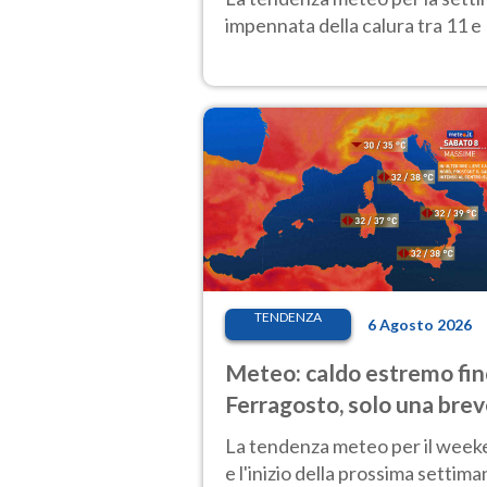
impennata della calura tra 11 e 
TENDENZA
6 Agosto 2026
Meteo: caldo estremo fin
Ferragosto, solo una bre
pausa. Ecco dove
La tendenza meteo per il wee
e l'inizio della prossima settima