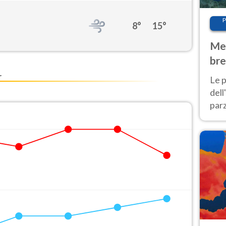
P
8°
15°
Met
bre
Nor
r
Le p
dell
parz
al 
40 g