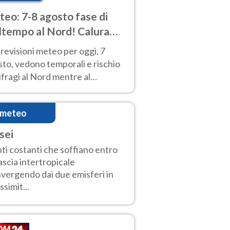
eo: 7-8 agosto fase di
tempo al Nord! Calura
o a Ferragosto
revisioni meteo per oggi, 7
to, vedono temporali e rischio
fragi al Nord mentre al
tro-Sud sole e caldo sempre
to intenso.
imeteo
sei
ti costanti che soffiano entro
fascia intertropicale
vergendo dai due emisferi in
ssimit...