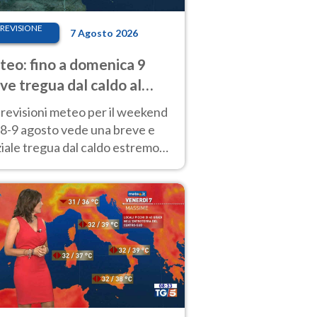
REVISIONE
7 Agosto 2026
eo: fino a domenica 9
ve tregua dal caldo al
d! Altrove calura e afa
revisioni meteo per il weekend
'8-9 agosto vede una breve e
iale tregua dal caldo estremo
Nord mentre altrove persistono
radi.