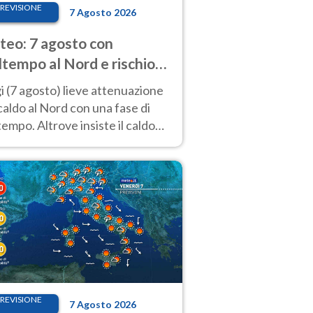
REVISIONE
7 Agosto 2026
eo: 7 agosto con
tempo al Nord e rischio
ifragi. Altrove caldo
 (7 agosto) lieve attenuazione
tremo
caldo al Nord con una fase di
empo. Altrove insiste il caldo
emo con picchi di 40°C. Le
isioni
REVISIONE
7 Agosto 2026