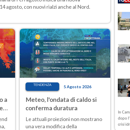
14 agosto, con nuovi rialzi anche al Nord.
TENDENZA
5 Agosto 2026
o a
Meteo, l'ondata di caldo si
ve
conferma duratura
In Camp
kend
Le attuali proiezioni non mostrano
dopo l'
crisi i
na,
una vera modifica della