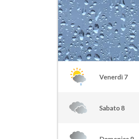
Venerdì 7
Sabato 8
Domenica 9