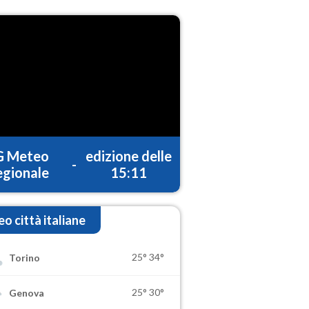
G Meteo
edizione delle
-
gionale
15:11
o città italiane
25°
34°
Torino
25°
30°
Genova