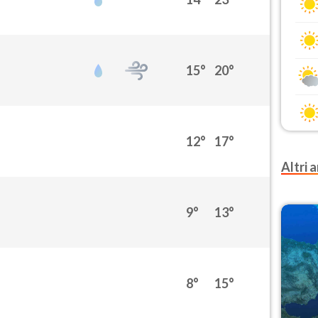
15°
20°
12°
17°
Altri a
9°
13°
8°
15°