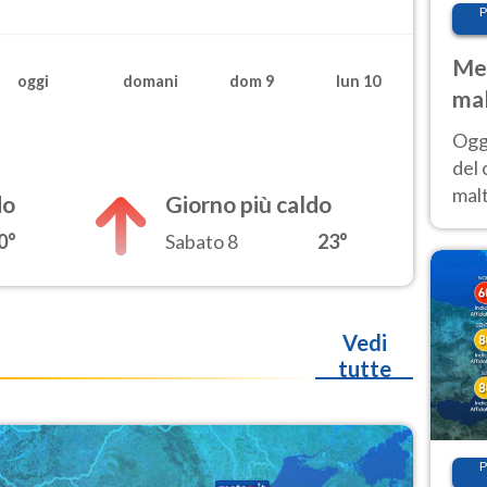
P
Met
oggi
domani
dom 9
lun 10
mal
nub
Oggi
es
del 
malt
do
Giorno più caldo
estr
0°
Sabato 8
23°
prev
Vedi
tutte
P