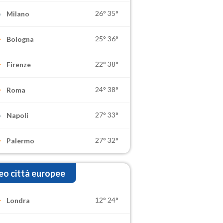
26°
35°
Milano
25°
36°
Bologna
22°
38°
Firenze
24°
38°
Roma
27°
33°
Napoli
27°
32°
Palermo
o città europee
12°
24°
Londra