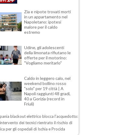
Zia e nipote trovati morti
in un appartamento nel
Napoletano: ipotesi
malore per il caldo
estremo
Udine, gli adolescenti
della limonata rifiutano le
offerte per il motorino:
"Vogliamo meritarlo"
Caldo in leggero calo, nel
weekend bollino rosso
"solo" per 19 città | A
Napoli raggiunti 48 gradi,
40 a Gorizia (record in
Friuli)
ania blackout elettrico blocca l'acquedotto:
intervento dei tecnici rientrato il rischio di
drica per gli ospedali di Ischia e Procida