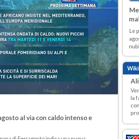
Met
mal
fin
Le p
agos
nubi
Cen
mol
Wik
Ali
Ven
la 
con
pro
gosto al via con caldo intenso e
mana di Ferragosto indica una nuova